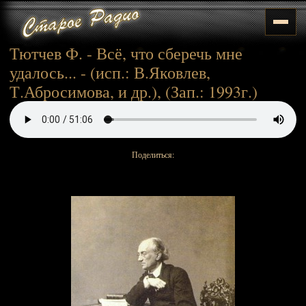
Тютчев Ф. - Всё, что сберечь мне
удалось... - (исп.: В.Яковлев,
Т.Абросимова, и др.), (Зап.: 1993г.)
Поделиться: