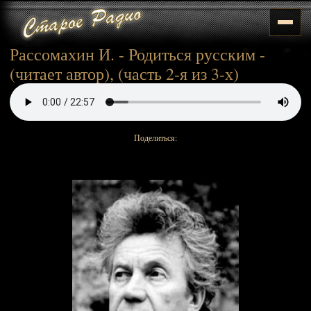
Рассомахин И. - Родиться русским -
(читает автор), (часть 2-я из 3-х)
Поделиться: