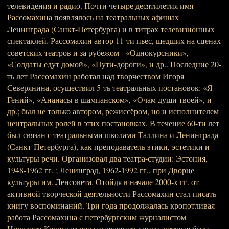
телевидения и радио. Почти четыре десятилетия имя
Рассомахина появлялось на театральных афишах
Ленинграда (Санкт-Петербурга) и в титрах телевизионных
спектаклей. Рассомахин автор 11-ти пьес, шедших на сценах
советских театров и за рубежом - «Однокурсники»,
«Солдаты едут домой», «Пути-дороги», и др.. Последние 20-
ть лет Рассомахин работал над творчеством Игоря
Северянина, осуществил 5-ть театральных постановок: «Я -
Гений», «Ананасы в шампанском», «Очам души твоей», и
др.; был не только автором, режиссёром, но и исполнителем
центральных ролей в этих постановках. В течение 60-ти лет
был связан с театральными школами Таллина и Ленинграда
(Санкт-Петербурга), как преподаватель этики, эстетики и
культуры речи. Организовал два театра-студии: Эстония,
1948-1962 гг. ; Ленинград, 1962-1992 гг., при Дворце
культуры им. Ленсовета. Отойдя в начале 2000-х гг. от
активной творческой деятельности Рассомахин стал писать
книгу воспоминаний. Три года продолжалась кропотливая
работа Рассомахина с петербургским журналистом
Николаем Кавиным над написанием книги, которая была