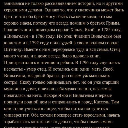
занимался не только рассказыванием историй, но и другими
серьезными делами. Однако то, что у сказочника может быть
брат, и что оба брата могут быть сказочниками, это мы
хорошо знаем, потому что всегда помним о братьях Гримм.
Родились они в немецком городе Ханау, Якоб - в 1785 году,
а Вильгельм - в 1786 году. Их отец Филипп Вильгельм был
юристом и в 1792 году стал судьей в своем родном городе
Штейнау. Вместе с ним перебралась туда и вся семья. Отец
много читал, и в доме всегда было вдоволь книг.
Пристрастились к чтению и ребята. В 1796 году случилось
несчастье - умер отец. И остались они одни: мать, Якоб,
Вильгельм, младший брат и три совсем уж маленьких
сестры. Якобу только одиннадцать лет, но он уже старший
мужчина в доме, и вел он себя мужественно, вся семья
полагалась на него. Вскоре Якоб и Вильгельм впервые
покинули родной дом и отправились в город Кассель. Там
они стали учиться в лицее, чтобы потом поступить в
университет. Оба хотели поскорее стать взрослыми, начать
зарабатывать хоть какие-то деньги, чтобы помочь маме.
Однако половина года, когда братья впервые жили не