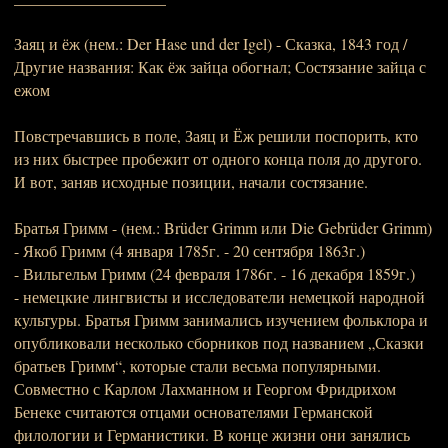
Заяц и ёж (нем.: Der Hase und der Igel) - Сказка, 1843 год /
Другие названия: Как ёж зайца обогнал; Состязание зайца с
ежом
Повстречавшись в поле, Заяц и Ёж решили поспорить, кто
из них быстрее пробежит от одного конца поля до другого.
И вот, заняв исходные позиции, начали состязание.
Братья Гримм - (нем.: Brüder Grimm или Die Gebrüder Grimm)
- Якоб Гримм (4 января 1785г. - 20 сентября 1863г.)
- Вильгельм Гримм (24 февраля 1786г. - 16 декабря 1859г.)
- немецкие лингвисты и исследователи немецкой народной
культуры. Братья Гримм занимались изучением фольклора и
опубликовали несколько сборников под названием „Сказки
братьев Гримм“, которые стали весьма популярными.
Совместно с Карлом Лахманном и Георгом Фридрихом
Бенеке считаются отцами основателями Германской
филологии и Германистики. В конце жизни они занялись