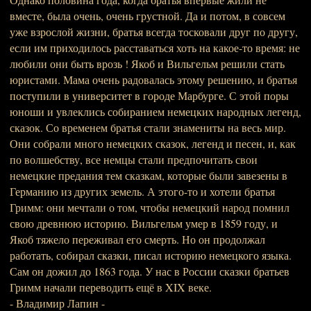
вместе, была очень, очень грустной. Да и потом, в совсем
уже взрослой жизни, братья всегда тосковали друг по другу,
если им приходилось расставаться хоть на какое-то время: не
любили они быть врозь ! Якоб и Вильгельм решили стать
юристами. Мама очень радовалась этому решению, и братья
поступили в университет в городе Марбурге. С этой поры
юноши и увлеклись собиранием немецких народных легенд,
сказок. Со временем братья стали знамениты на весь мир.
Они собрали много немецких сказок, легенд и песен, и, как
по волшебству, все немцы стали предпочитать свои
немецкие предания тем сказкам, которые были завезены в
Германию из других земель. А этого-то и хотели братья
Гримм: они мечтали о том, чтобы немецкий народ помнил
свою древнюю историю. Вильгельм умер в 1859 году, и
Якоб тяжело переживал его смерть. Но он продолжал
работать, собирал сказки, писал историю немецкого языка.
Сам он дожил до 1863 года. У нас в России сказки братьев
Гримм начали переводить ещё в XIX веке.
- Владимир Лапин -