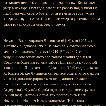
созданием первого словаря немецкого языка: Вильгельм
умер в декабре 1859 года, завершив работу над буквой D;
Якоб пережил своего брата почти на четыре года, успев
завершить буквы A, B, C и E. Якоб умер за рабочим столом
работая над словом нем. Frucht (фрукт).
___________________
Николай Владимирович Литвинов (6 [19] мая 1907г., г.
Тифлис - 27 декабря 1987г., г. Москва) - советский актёр,
режиссёр, народный артист РСФСР (1972). Один из
ведущих советских мастеров радиовещания для детей.
Среди наиболее известных работ Н.Литвинова: «Золотой
ключик, или Приключения Буратино» (1949 год, по сказке
А.Толстого), где Литвинов сыграл все роли и этим фактом
можно проиллюстрировать многогранность таланта
Литвинова; «Стойкий оловянный солдатик» (по сказке
Андерсена); «Судьба барабанщика» и «Дальние страны»
(А.Гайдар); «История о том, как поссорились Иван
Иванович с Иваном Никифоровичем» (Н.Гоголь);
«Огневушка-поскакушка», «Синюшкин колодец» (П.Бажов)