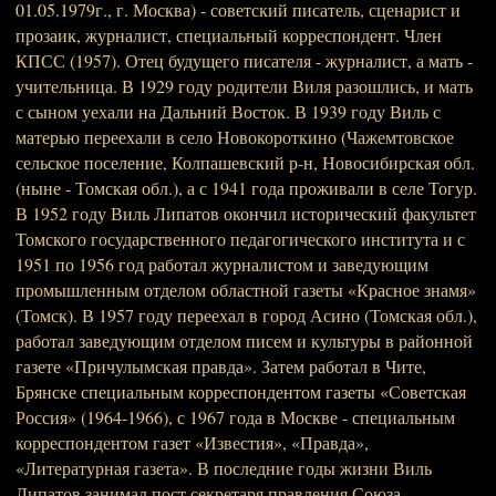
01.05.1979г., г. Москва) - советский писатель, сценарист и
прозаик, журналист, специальный корреспондент. Член
КПСС (1957). Отец будущего писателя - журналист, а мать -
учительница. В 1929 году родители Виля разошлись, и мать
с сыном уехали на Дальний Восток. В 1939 году Виль с
матерью переехали в село Новокороткино (Чажемтовское
сельское поселение, Колпашевский р-н, Новосибирская обл.
(ныне - Томская обл.), а с 1941 года проживали в селе Тогур.
В 1952 году Виль Липатов окончил исторический факультет
Томского государственного педагогического института и с
1951 по 1956 год работал журналистом и заведующим
промышленным отделом областной газеты «Красное знамя»
(Томск). В 1957 году переехал в город Асино (Томская обл.),
работал заведующим отделом писем и культуры в районной
газете «Причулымская правда». Затем работал в Чите,
Брянске специальным корреспондентом газеты «Советская
Россия» (1964-1966), с 1967 года в Москве - специальным
корреспондентом газет «Известия», «Правда»,
«Литературная газета». В последние годы жизни Виль
Липатов занимал пост секретаря правления Союза