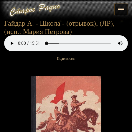
Гайдар А. - Школа - (отрывок), (ЛР),
(исп.: Мария Петрова)
Поделиться: