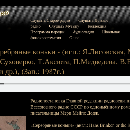
Слушать Старое радио
Слушать Детское
радио
Слушать Музыку
Коллекция
Программа передач
Аудиопедия
Школьная
фонохрестоматия
О нас
ребряные коньки - (исп.: Я.Лисовская, 
Суховерко, Т.Аксюта, П.Медведева, В.
 др.), (Зап.: 1987г.)
Радиопостановка Главной редакции радиовещани
:
Всесоюзного радио СССР по одноимённому рома
писательницы Мэри Мейпс Додж.
«Серебряные коньки» (англ.: Hans Brinker, or the Si