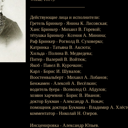
________________________
Действующие лица и исполнители:
Гретель Бринкер - Янина К. Лисовская;
Ханс Бринкер - Михаил В. Горевой;
тётушка Бринкер - Ксения А. Минина;
Раф Бринкер - Рогволд В. Суховерко;
Катринка - Татьяна В. Аксюта;
Хильда - Полина В. Медведева;
Питер - Валерий В. Войтюк;
Якоб - Павел В. Курочкин;
Карл - Борис И. Шувалов;
Воостенвальберт - Михаил А. Лобанов;
Бенжамен - Алексей А. Весёлкин;
водитель буера - Всеволод О. Абдулов;
хозяин харчевни - Борис В. Иванов;
доктор Букман - Александр А. Вокач;
помощник доктора Букмана - Владимир А. Хлёст
комментатор - Николай Н. Озеров.
Инсценировка - Александр Юльев.