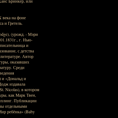
 Ханс Бринкер, или
 века на фоне
а и Гретель.
odge), (урожд. - Мэри
01.1831г., г. Нью-
я писательница и
зование, с детства
 литературе. Автор
туры, оказавших
ратуру. Среди
ведения
) и «Дональд и
 Додж издавала
. Nicolas), в котором
уры, как Марк Твен,
Киплинг. Публикации
ены отдельными
Мир ребёнка» (Baby