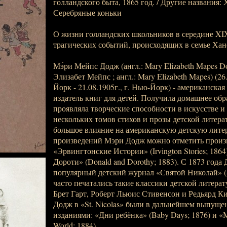
голландского быта, 1865 год. / Другие названия:
Серебряные коньки
О жизни голландских школьников в середине XIX
трагических событий, происходящих в семье Ханс
Мэ́ри Мейпс Додж (англ.: Mary Elizabeth Mapes D
Элизабет Мейпс ; англ.: Mary Elizabeth Mapes) (26.
Йорк - 21.08.1905г., г. Нью-Йорк) - американска
издатель книг для детей. Получила домашнее обра
проявляла творческие способности в искусстве и
нескольких томов стихов и прозы детской литера
большое влияние на американскую детскую лите
произведений Мэри Додж можно отметить произ
«Эрвингтонские Истории» (Irvington Stories; 1864
Дороти» (Donald and Dorothy; 1883). С 1873 года
популярный детский журнал «Святой Николай» (St
часто печатались такие классики детской литерат
Брет Гарт, Роберт Льюис Стивенсон и Редьярд 
Додж в «St. Nicolas» были в дальнейшем выпущ
изданиями: «Дни ребёнка» (Baby Days; 1876) и «
World; 1884).