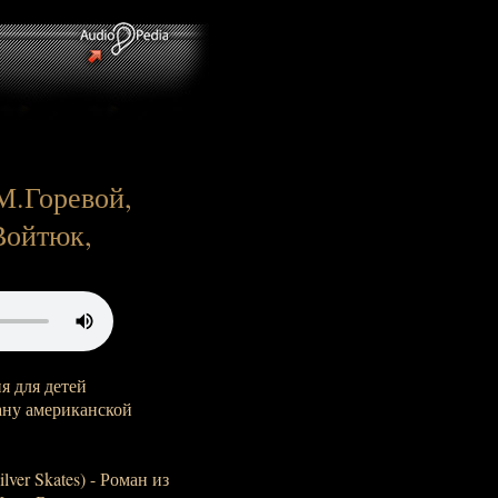
М.Горевой,
Войтюк,
я для детей
ну американской
lver Skates) - Роман из