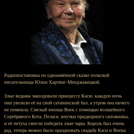
Радиопостановка по одноимённой сказке польской
писательницы Юлии Хартвиг-Мендзыжецкой.
Злые ведьмы заколдовали принцессу Касю, каждую ночь
они увозили её на свой сатанинский бал, а утром она ничего
не помнила. Смелый юноша Янек с помощью волшебного
Серебряного Кота, Пеласи, внучки придворного сапожника,
и её петуха смогли победить злые чары. Король был очень
рад, теперь можно было праздновать свадьбу Каси и Янека.