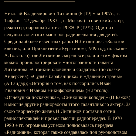
Николай Владимирович Литвинов (6 [19] мая 1907г., г.
Тифлис - 27 декабря 1987г., г. Москва) - советский актёр,
режиссёр, народный артист РСФСР (1972). Один из
ведущих советских мастеров радиовещания для детей.
Среди наиболее известных работ Н.Литвинова: «Золотой
ключик, или Приключения Буратино» (1949 год, по сказке
А.Толстого), где Литвинов сыграл все роли и этим фактом
можно проиллюстрировать многогранность таланта
Литвинова; «Стойкий оловянный солдатик» (по сказке
Андерсена); «Судьба барабанщика» и «Дальние страны»
(А.Гайдар); «История о том, как поссорились Иван
Иванович с Иваном Никифоровичем» (Н.Гоголь);
«Огневушка-поскакушка», «Синюшкин колодец» (П.Бажов)
и многие другие радиоработы этого талантливого актёра. За
свою творческую жизнь Н.Литвинов поставил сотни
радиоспектаклей и провел тысячи радиопередач. В 1970-
1980-е гг. огромным успехом пользовалась передача
«Радионяня», которая также создавалась под руководством