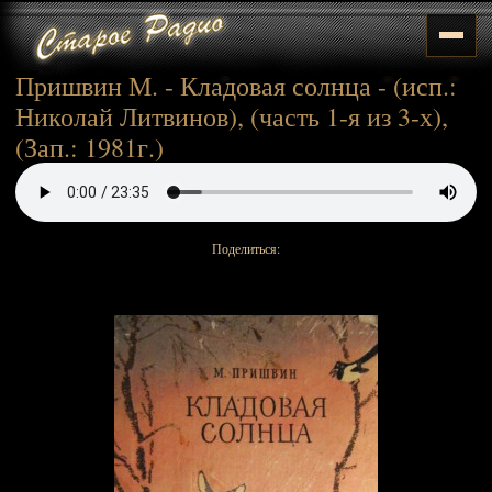
Пришвин М. - Кладовая солнца - (исп.:
Николай Литвинов), (часть 1-я из 3-х),
(Зап.: 1981г.)
Поделиться: