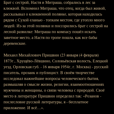
Брат с сестрой, Настя и Митраша, собрались в лес за
клюквой. Вспомнил Митраша, что отец, когда был живой,
рассказывал о клюквенной полянке, которая находилась
рядом с Сухой еланью - топким местом, где утопло много
людей. Из-за этой полянки и поссорились брат с сестрой на
лесной развилке: Митраша по компасу пошёл искать
заветное место, а Настя по тропе пошла, как все бабы
деревенские.
Михаил Михайлович Пришвин (23 января (4 февраля)
1873г., Хрущёво-Лёвшино, Соловьёвская волость, Елецкий
уезд, Орловская губ. - 16 января 1954г, г. Москва) - русский
писатель, прозаик и публицист. В своём творчестве
исследовал важнейшие вопросы человеческого бытия,
размышляя о смысле жизни, религии, взаимоотношениях
мужчины и женщины, о связи человека с природой. Своё
место в литературе Пришвин определил так: «Розанов -
послесловие русской литературы, я - бесплатное
приложение. И всё…».
_____________________________