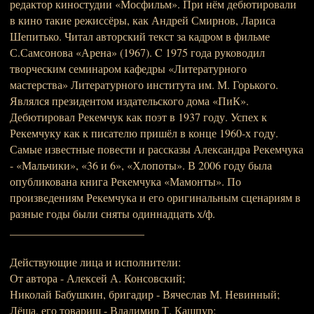
редактор киностудии «Мосфильм». При нём дебютировали
в кино такие режиссёры, как Андрей Смирнов, Лариса
Шепитько. Читал авторский текст за кадром в фильме
С.Самсонова «Арена» (1967). C 1975 года руководил
творческим семинаром кафедры «Литературного
мастерства» Литературного института им. М. Горького.
Являлся президентом издательского дома «ПиК».
Дебютировал Рекемчук как поэт в 1937 году. Успех к
Рекемчуку как к писателю пришёл в конце 1960-х году.
Самые известные повести и рассказы Александра Рекемчука
- «Мальчики», «36 и 6», «Хлопоты». В 2006 году была
опубликована книга Рекемчука «Мамонты». По
произведениям Рекемчука и его оригинальным сценариям в
разные годы были сняты одиннадцать х/ф.
________________________
Действующие лица и исполнители:
От автора - Алексей А. Консовский;
Николай Бабушкин, бригадир - Вячеслав М. Невинный;
Лёша, его товарищ - Владимир Т. Кашпур;