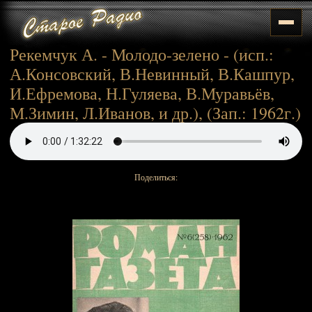
Рекемчук А. - Молодо-зелено - (исп.:
А.Консовский, В.Невинный, В.Кашпур,
И.Ефремова, Н.Гуляева, В.Муравьёв,
М.Зимин, Л.Иванов, и др.), (Зап.: 1962г.)
Поделиться: