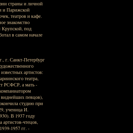
зни страны и личной
и и Парижской
ек, театров и кафе.
ное знакомство
 Крупской, под
ботал в самом начале
., г. Санкт-Петербург
р художественного
 известных артистов:
ариинского театра,
т РСФСР, а мать -
ккомпаниатором
 виднейших певцов),
окончила студию при
9, ученица И.
30). В 1937 году
а артистов-чтецов,
939-1957 гг. -