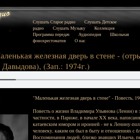
Слушать Старое радио
Слушать Детское
радио
Слушать Музыку
Коллекция
Программа передач
Аудиопедия
Школьная
фонохрестоматия
О нас
аленькая железная дверь в стене - (отры
 Давыдова), (Зап.: 1974г.)
"Маленькая железная дверь в стене" - Повесть, 19
:
Повесть о жизни Владимира Ульянова (Ленин) в 
частности, в Париже, в начале XX века, написан
катаевским юмором и иронией - не к Ленину-пол
человеку, каким он был в быту и отношениях с б
Воспоминания людей, близко знавших Ильича, п