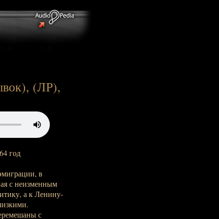
вок), (ЛР),
64 год
эмиграции, в
ная с неизменным
итику, а к Ленину-
лизкими.
еремешаны с