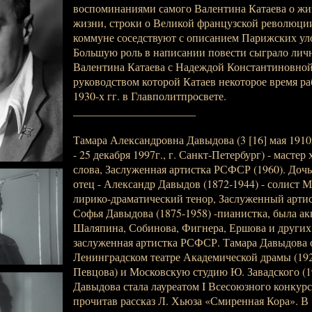
воспоминаниями самого Валентина Катаева о жи
жизни, строки о Великой французской революци
коммуне соседствуют с описанием Парижских улоч
Большую роль в написании повести сыграло лич
Валентина Катаева с Надеждой Константиновной
руководством которой Катаев некоторое время ра
1930-х гг. в Главполитпросвете.
______________________
Тамара Александровна Давыдова (3 [16] мая 1910г
- 25 декабря 1997г., г. Санкт-Петербург) - масте
слова, Заслуженная артистка РСФСР (1960). Дочь
отец - Александр Давыдов (1872-1944) - солист М
лирико-драматический тенор, Заслуженный артис
Софья Давыдова (1875-1958) -пианистка, была а
Шаляпина, Собинова, Фигнера, Ершова и других
заслуженная артистка РСФСР. Тамара Давыдова 
Ленинградском театре Академической драмы (192
Певцова) и Московскую студию Ю. Завадского (19
Давыдова стала лауреатом I Всесоюзного конкурс
прочитав рассказ Л. Хьюза «Смиренная Кора». В 1