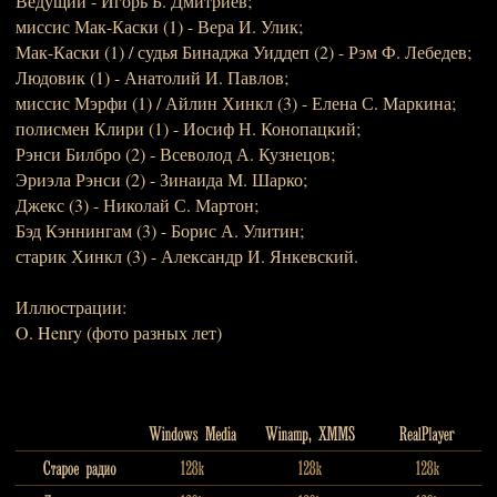
Ведущий - Игорь Б. Дмитриев;
миссис Мак-Каски (1) - Вера И. Улик;
Мак-Каски (1) / судья Бинаджа Уиддеп (2) - Рэм Ф. Лебедев;
Людовик (1) - Анатолий И. Павлов;
миссис Мэрфи (1) / Айлин Хинкл (3) - Елена С. Маркина;
полисмен Клири (1) - Иосиф Н. Конопацкий;
Рэнси Билбро (2) - Всеволод А. Кузнецов;
Эриэла Рэнси (2) - Зинаида М. Шарко;
Джекс (3) - Николай С. Мартон;
Бэд Кэннингам (3) - Борис А. Улитин;
старик Хинкл (3) - Александр И. Янкевский.
Иллюстрации:
O. Henry (фото разных лет)