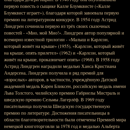
первую повесть о сыщике Калле Блумквисте («Калле
Блумквист играет»), благодаря которой завоевала первую
премию на литературном конкурсе. В 1954 году Астрид
Линдгрен сочинила первую из трёх своих сказочных
повестей - «Мио, мой Мио!». Линдгрен автор популярной и
всемирно известной трилогии - «Малыш и Карлсон,
который живёт на крыше» (1955), «Карлсон, который живёт
на крыше, опять прилетел» (1962) и «Карлсон, который
живёт на крыше, проказничает опять» (1968). В 1958 году
Астрид Линдгрен наградили медалью Ханса Кристиана
Андерсена, Линдгрен получила и ряд премий для
«взрослых» авторов, в частности, учреждённую Датской
академией медаль Карен Бликсен, российскую медаль имени
Льва Толстого, чилийскую премию Габриелы Мистраль и
шведскую премию Сельмы Лагерлёф. В 1969 году
писательница получила Шведскую государственную
премию по литературе. Достижения писательницы в
области благотворительности были отмечены Премией мира
немецкой книготорговли за 1978 год и медалью Альберта