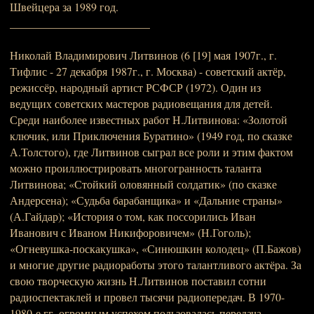
Швейцера за 1989 год.
_________________________
Николай Владимирович Литвинов (6 [19] мая 1907г., г.
Тифлис - 27 декабря 1987г., г. Москва) - советский актёр,
режиссёр, народный артист РСФСР (1972). Один из
ведущих советских мастеров радиовещания для детей.
Среди наиболее известных работ Н.Литвинова: «Золотой
ключик, или Приключения Буратино» (1949 год, по сказке
А.Толстого), где Литвинов сыграл все роли и этим фактом
можно проиллюстрировать многогранность таланта
Литвинова; «Стойкий оловянный солдатик» (по сказке
Андерсена); «Судьба барабанщика» и «Дальние страны»
(А.Гайдар); «История о том, как поссорились Иван
Иванович с Иваном Никифоровичем» (Н.Гоголь);
«Огневушка-поскакушка», «Синюшкин колодец» (П.Бажов)
и многие другие радиоработы этого талантливого актёра. За
свою творческую жизнь Н.Литвинов поставил сотни
радиоспектаклей и провел тысячи радиопередач. В 1970-
1980-е гг. огромным успехом пользовалась передача