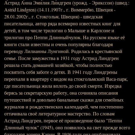
А́стрид А́нна Эми́лия Ли́ндгрен (урожд. - Эрикссон) (швед.:
Astrid Lindgren) (14.11.1907г., г. Виммербю, Швеция -
28.01.2002г., г. Стокгольм, Швеция) - шведская
писательница, автор ряда всемирно известных книг для
детей, в том числе трилогии о Малыше и Карлсоне и
трилогии про Пеппи Длинныйчулок. На русском языке её
книги стали известны и очень популярны благодаря
переводу Лилианны Лунгиной. Родилась в крестьянской
семье. После замужества в 1931 году Астрид Линдгрен
решила стать домашней хозяйкой, чтобы полностью
посвятить себя заботе о детях. В 1941 году Линдгрены
переехали в квартиру с видом на стокгольмский Васа-парк,
где писательница жила вплоть до своей смерти. Изредка
берясь за секретарскую работу, она сочиняла описания
путешествий и довольно банальные сказки для семейных
журналов и рождественских календарей, чем постепенно
оттачивала своё литературное мастерство. По словам
Астрид Линдгрен, первое её произведение было "Пеппи
Длинный чулок" (1945), оно появилось на свет прежде всего
благодаря дочери Карин. В 1946 году она опубликовала