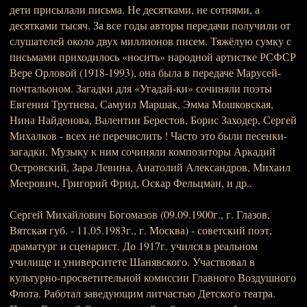
дети присылали письма. Не десятками, не сотнями, а
десятками тысяч. За все годы авторы передачи получили от
слушателей около двух миллионов писем. Тяжёлую сумку с
письмами приходилось «носить» народной артистке РСФСР
Вере Орловой (1918-1993), она была в передаче Марусей-
почтальоном. Загадки для «Угадай-ки» сочиняли поэты
Евгения Трутнева, Самуил Маршак, Эмма Мошковская,
Нина Найденова, Валентин Берестов, Борис Заходер, Сергей
Михалков - всех не перечислить ! Часто это были песенки-
загадки. Музыку к ним сочиняли композиторы Аркадий
Островский, Зара Левина, Анатолий Александров, Михаил
Меерович, Григорий Фрид, Оскар Фельцман, и др..
Сергей Михайлович Богомазов (09.09.1900г., г. Глазов,
Вятская губ. - 11.05.1983г., г. Москва) - советский поэт,
драматург и сценарист. До 1917г. учился в реальном
училище и университете Шанявского. Участвовал в
культурно-просветительной комиссии Главного Воздушного
Флота. Работал заведующим литчастью Детского театра.