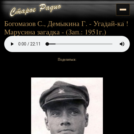
Богомазов С., Демыкина Г. - Угадай-ка !
Марусина загадка - (Зап.: 1951г.)
Поделиться: