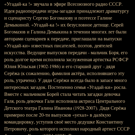
«Угадай-ка !» звучала в эфире Всесоюзного радио СССР.
Идея радиопередачи игры-загадки принадлежит драматургу
и сценаристу Сергею Богомазову и поэтессе Галине
Демыкиной. «Угадай-ка !» их безусловное детище. Серей
Богомазов и Галина Демыкина в течении многих лет были
авторами сценариев к передаче, приглашали на выпуски
«Угадай-ки» известных писателей, поэтов, деятелей
искусства. Ведущие выпусков передачи - мальчик Боря, его
роль долгое время исполняла заслуженная артистка РСФСР
Юлия Юльская (1902-1986) и его старший друг - дядя
Серёжа (к сожалению, фамилия актёра, исполнявшего эту
роль, утрачена). У дяди Серёжи всегда было в запасе много
интересных загадок. Постепенно семья «Угадай-ки» росла.
Вместе с мальчиком Борей стала читать загадки девочка
Галя, роль девочки Гали исполняла актриса Центрального
Детского театра Галина Иванова (1928-2007). Дядя Серёжа
примерно после 20-ти выпусков «уехал» в далёкую
командировку, уступив своё место дедушке Константину
Петровичу, роль которого исполнял народный артист СССР