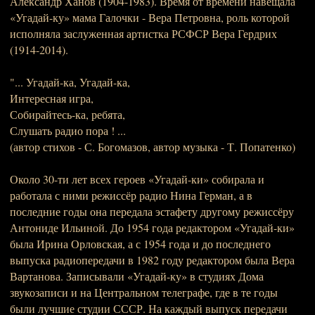
Александр Ханов (1904-1983). Время от времени навещала
«Угадай-ку» мама Галочки - Вера Петровна, роль которой
исполняла заслуженная артистка РСФСР Вера Гердрих
(1914-2014).
"... Угадай-ка, Угадай-ка,
Интересная игра,
Собирайтесь-ка, ребята,
Слушать радио пора ! ...
(автор стихов - С. Богомазов, автор музыка - Т. Попатенко)
Около 30-ти лет всех героев «Угадай-ки» собирала и
работала с ними режиссёр радио Нина Герман, а в
последние годы она передала эстафету другому режиссёру
Антониде Ильиной. До 1954 года редактором «Угадай-ки»
была Ирина Орловская, а с 1954 года и до последнего
выпуска радиопередачи в 1982 году редактором была Вера
Вартанова. Записывали «Угадай-ку» в студиях Дома
звукозаписи и на Центральном телеграфе, где в те годы
были лучшие студии СССР. На каждый выпуск передачи