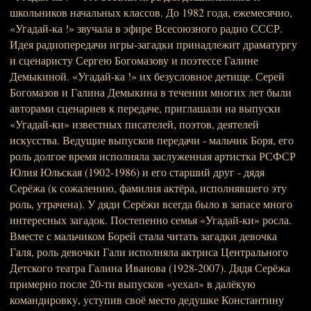
школьников начальных классов. До 1982 года, ежемесячно,
«Угадай-ка !» звучала в эфире Всесоюзного радио СССР.
Идея радиопередачи игры-загадки принадлежит драматургу
и сценаристу Сергею Богомазову и поэтессе Галине
Демыкиной. «Угадай-ка !» их безусловное детище. Серей
Богомазов и Галина Демыкина в течении многих лет были
авторами сценариев к передаче, приглашали на выпуски
«Угадай-ки» известных писателей, поэтов, деятелей
искусства. Ведущие выпусков передачи - мальчик Боря, его
роль долгое время исполняла заслуженная артистка РСФСР
Юлия Юльская (1902-1986) и его старший друг - дядя
Серёжа (к сожалению, фамилия актёра, исполнявшего эту
роль, утрачена). У дяди Серёжи всегда было в запасе много
интересных загадок. Постепенно семья «Угадай-ки» росла.
Вместе с мальчиком Борей стала читать загадки девочка
Галя, роль девочки Гали исполняла актриса Центрального
Детского театра Галина Иванова (1928-2007). Дядя Серёжа
примерно после 20-ти выпусков «уехал» в далёкую
командировку, уступив своё место дедушке Константину