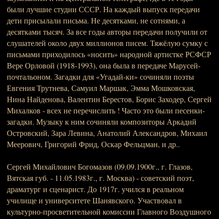
были лучшие студии СССР. На каждый выпуск передачи
дети присылали письма. Не десятками, не сотнями, а
десятками тысяч. За все годы авторы передачи получили от
слушателей около двух миллионов писем. Тяжёлую сумку с
письмами приходилось «носить» народной артистке РСФСР
Вере Орловой (1918-1993), она была в передаче Марусей-
почтальоном. Загадки для «Угадай-ки» сочиняли поэты
Евгения Трутнева, Самуил Маршак, Эмма Мошковская,
Нина Найденова, Валентин Берестов, Борис Заходер, Сергей
Михалков - всех не перечислить ! Часто это были песенки-
загадки. Музыку к ним сочиняли композиторы Аркадий
Островский, Зара Левина, Анатолий Александров, Михаил
Меерович, Григорий Фрид, Оскар Фельцман, и др..
Сергей Михайлович Богомазов (09.09.1900г., г. Глазов,
Вятская губ. - 11.05.1983г., г. Москва) - советский поэт,
драматург и сценарист. До 1917г. учился в реальном
училище и университете Шанявского. Участвовал в
культурно-просветительной комиссии Главного Воздушного