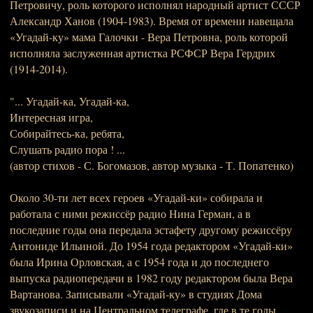
Петровичу, роль которого исполнял народный артист СССР
Александр Ханов (1904-1983). Время от времени навещала
«Угадай-ку» мама Галочки - Вера Петровна, роль которой
исполняла заслуженная артистка РСФСР Вера Гердрих
(1914-2014).
"... Угадай-ка, Угадай-ка,
Интересная игра,
Собирайтесь-ка, ребята,
Слушать радио пора ! ...
(автор стихов - С. Богомазов, автор музыка - Т. Попатенко)
Около 30-ти лет всех героев «Угадай-ки» собирала и
работала с ними режиссёр радио Нина Герман, а в
последние годы она передала эстафету другому режиссёру
Антониде Ильиной. До 1954 года редактором «Угадай-ки»
была Ирина Орловская, а с 1954 года и до последнего
выпуска радиопередачи в 1982 году редактором была Вера
Вартанова. Записывали «Угадай-ку» в студиях Дома
звукозаписи и на Центральном телеграфе, где в те годы