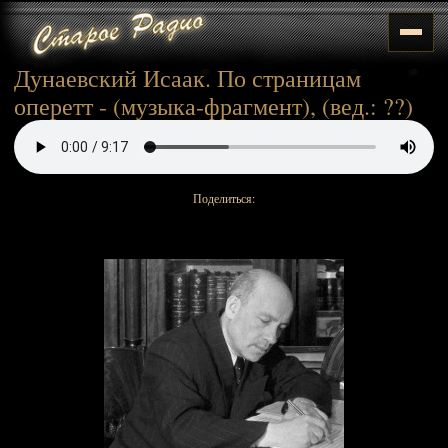
Дунаевский Исаак. По страницам
оперетт - (музыка-фрагмент), (вед.: ??)
Поделиться: