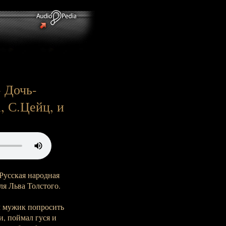
- Дочь-
, С.Цейц, и
/ Русская народная
ля Льва Толстого.
л мужик попросить
и, поймал гуся и