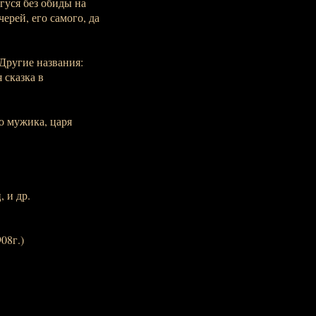
гуся без обиды на
рей, его самого, да
/ Другие названия:
 сказка в
о мужика, царя
 и др.
08г.)