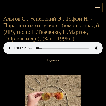
Альтов С., Успенский Э., Тэффи Н. -
Пора летних отпусков - (юмор-эстрада),
(ЛР), (исп.: Н.Ткаченко, Н.Мартон,
Г.Орлов, и др.), (Зап.: 1998г.)
Поделиться: