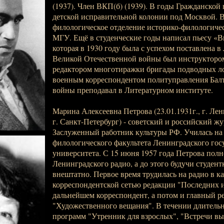
(1937). Член ВКП(б) (1939). В годы Гражданской
детской исправительной колонии под Москвой. В
филологическое отделение историко-филологичес
МГУ. Ещё в студенческие годы написал пьесу «
которая в 1930 году была с успехом поставлена в
Великой Отечественной войны был инструктором
редактором многотиражки бригады подводных ло
военным корреспондентом политуправления Балт
войны преподавал в Литературном институте.
Марина Алексеевна Петрова (23.01.1931г., г. Лени
г. Санкт-Петербург) - советский и российский жу
Заслуженный работник культуры РФ. Училась на
филологического факультета Ленинградского гос
университета. С 15 июня 1957 года Петрова пол
Ленинградского радио, а до этого будучи студент
внештатно. Первое время трудилась на радио в к
корреспондентской сетью редакции "Последних и
дальнейшем корреспондент, а потом и главный р
"Художественного вещания". В течении длитель
программ "Утренник для взрослых", "Встречи вы