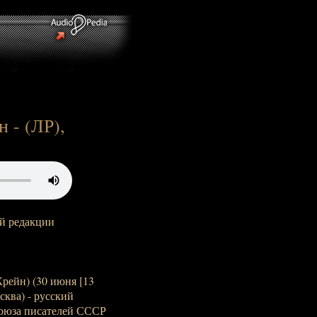
 - (ЛР),
й редакции
рейн) (30 июня [13
осква) - русский
 Союза писателей СССР