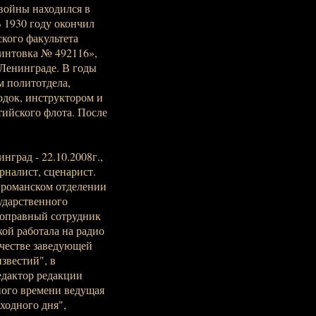
 войны находился в
 1930 году окончил
кого факультета
Винтовка № 492116»,
 Ленинграде. В годы
 политотдела,
док, инструктором и
ийского флота. После
нград - 22.10.2008г.,
рналист, сценарист.
 романском отделении
ударственного
ноправный сотрудник
кой работала на радио
ачестве заведующей
звестий", в
едактор редакции
ного времени ведущая
ходного дня",