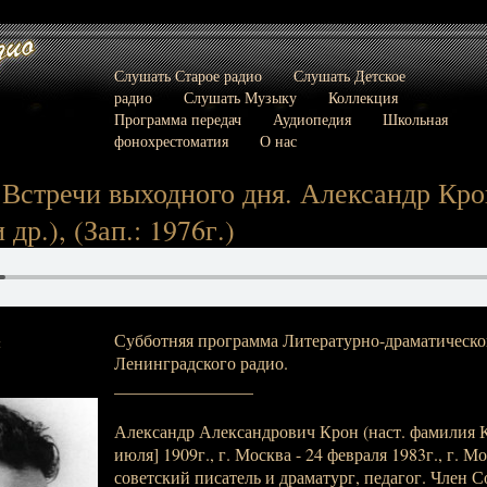
Слушать Старое радио
Слушать Детское
радио
Слушать Музыку
Коллекция
Программа передач
Аудиопедия
Школьная
фонохрестоматия
О нас
 Встречи выходного дня. Александр Крон
и др.), (Зап.: 1976г.)
Субботняя программа Литературно-драматическо
:
Ленинградского радио.
________________
Александр Александрович Крон (наст. фамилия К
июля] 1909г., г. Москва - 24 февраля 1983г., г. М
советский писатель и драматург, педагог. Член