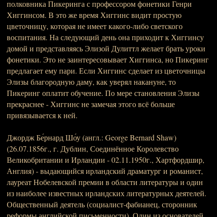
полковника Пикеринга с профессором фонетики Генри
Хиггинсом. В это же время Хиггинс видит простую
цветочницу, которая не имеет какого-либо светского
воспитания. На следующий день она приходит к Хиггинсу
домой и представляясь Элизой Дулиттл желает брать уроки
фонетики. Это не заинтересовывает Хиггинса, но Пикеринг
предлагает ему пари. Если Хиггинс сделает из цветочницы
Элизы благородную даму, как уверял накануне, то
Пикеринг оплатит обучение. По мере становления Элизы
прекраснее - Хиггинс не замечая этого всё больше
привязывается к ней.
Джордж Бе́рнард Шо́у (англ.: George Bernard Shaw)
(26.07.1856г., г. Дублин, Соединённое Королевство
Великобритании и Ирландии - 02.11.1950г., Хартфордшир,
Англия) - выдающийся ирландский драматург и романист,
лауреат Нобелевской премии в области литературы и один
из наиболее известных ирландских литературных деятелей.
Общественный деятель (социалист-фабианец, сторонник
реформы английской письменности). Один из основателей