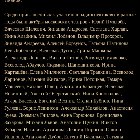
Среди приглашённых к участию в радиоспектаклях в разные
годы были актёры московских театров - Юрий Пузырёв,
Вячеслав Шалевич, Зинаида Андреева, Светлана Харлап,
Инна Алабина, Михаил Лобанов, Владимир Прохоров,
Зинаида Андреева, Алексей Борзунов, Татьяна Шатилова,
Лев Любецкий, Вячеслав Дугин, Ирина Машкова,
Александр Леньков, Виктор Петров, Рогволд Суховерко,
Всеволод Абдулов, Людмила Шапошникова, Ирина
Карташёва, Елена Миллиоти, Светлана Травкина, Всеволод
Ларионов, Михаил Жигалов, Ирина Потоцкая, Тамара
Машеева, Наталья Швец, Анатолий Баранцев, Вячеслав
Невинный, Алексей Очеретянский, Нина Коновалова,
Агарь Власова, Евгений Весник, Степан Бубнов, Нина
Гуляева, Борис Левинсон, Александр Михайлов, Анастасия
Зуева, Людмила Гнилова, Анна Горюнова, Бронислава
Захарова, Михаил Львов, Анатолий Щукин, Виктор
Зубарев, Наталия Архипова, Леонид Пирогов, Галина
Иванова, Анатолий Дубов, Евгений Васильев, Татьяна