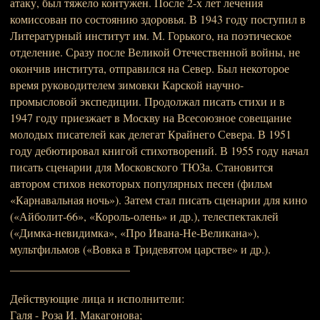
атаку, был тяжело контужен. После 2-х лет лечения
комиссован по состоянию здоровья. В 1943 году поступил в
Литературный институт им. М. Горького, на поэтическое
отделение. Сразу после Великой Отечественной войны, не
окончив института, отправился на Север. Был некоторое
время руководителем зимовки Карской научно-
промысловой экспедиции. Продолжал писать стихи и в
1947 году приезжает в Москву на Всесоюзное совещание
молодых писателей как делегат Крайнего Севера. В 1951
году дебютировал книгой стихотворений. В 1955 году начал
писать сценарии для Московского ТЮЗа. Становится
автором стихов некоторых популярных песен (фильм
«Карнавальная ночь»). Затем стал писать сценарии для кино
(«Айболит-66», «Король-олень» и др.), телеспектаклей
(«Димка-невидимка», «Про Ивана-Не-Великана»),
мультфильмов («Вовка в Тридевятом царстве» и др.).
_____________________
Действующие лица и исполнители:
Галя - Роза И. Макагонова;