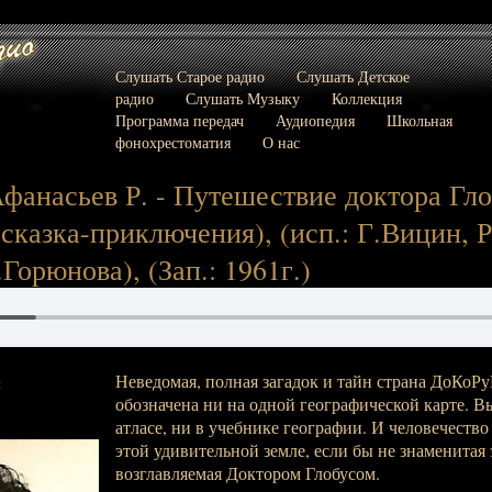
Слушать Старое радио
Слушать Детское
радио
Слушать Музыку
Коллекция
Программа передач
Аудиопедия
Школьная
фонохрестоматия
О нас
фанасьев Р. - Путешествие доктора Гло
сказка-приключения), (исп.: Г.Вицин, Р
Горюнова), (Зап.: 1961г.)
Неведомая, полная загадок и тайн страна ДоКоРу
:
обозначена ни на одной географической карте. Вы
атласе, ни в учебнике географии. И человечество 
этой удивительной земле, если бы не знаменитая
возглавляемая Доктором Глобусом.