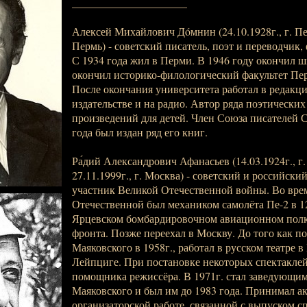
_____________________
Алексей Михайлович Дóмнин (24.10.1928г., г. Пенз
Пермь) - советский писатель, поэт и переводчик,
С 1934 года жил в Перми. В 1946 году окончил ш
окончил историко-филологический факультет Пер
После окончания университета работал в редакци
издательстве и на радио. Автор ряда поэтических
произведений для детей. Член Союза писателей С
года был издан ряд его книг.
Ра́дий Александрович Афанасьев (14.03.1924г., г.
27.11.1999г., г. Москва) - советский и российский
участник Великой Отечественной войны. Во вре
Отечественной был механиком самолёта Пе-2 в 1
Ярцевском бомбардировочном авиационном полку
фронта. Позже переехал в Москву. До того как по
Маяковского в 1958г., работал в русском театре в
Лейпциге. При постановке некоторых спектаклей
помощника режиссёра. В 1971г. стал заведующим
Маяковского и был им до 1983 года. Принимал ак
организаторской работе, связанной с выпуском с