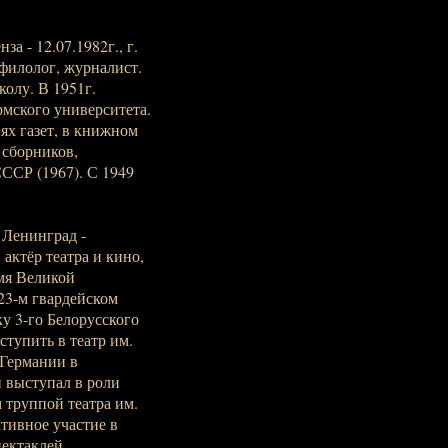
а - 12.07.1982г., г.
 филолог, журналист.
колу. В 1951г.
мского университета.
ях газет, в книжном
 сборников,
ССР (1967). С 1949
 Ленинград -
 актёр театра и кино,
мя Великой
23-м гвардейском
 3-го Белорусского
ступить в театр им.
 Германии в
 выступал в роли
 труппой театра им.
тивное участие в
пектаклей,