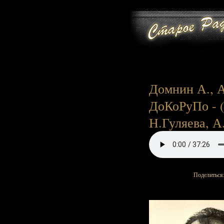
Домнин А., А
ДоКоРуПо - (
Н.Гуляева, А.
Поделиться