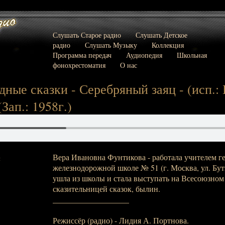
Слушать Старое радио
Слушать Детское
радио
Слушать Музыку
Коллекция
Программа передач
Аудиопедия
Школьная
фонохрестоматия
О нас
дные сказки - Серебряный заяц - (исп.:
Зап.: 1958г.)
Вера Ивановна Фунтикова - работала учителем г
:
железнодорожной школе № 51 (г. Москва, ул. Буты
ушла из школы и стала выступать на Всесоюзном
сказительницей сказок, былин.
___________________
Режиссёр (радио) - Лидия А. Портнова.