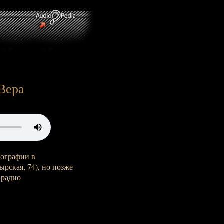
 Вера
еографии в
рская, 74), но позже
 радио