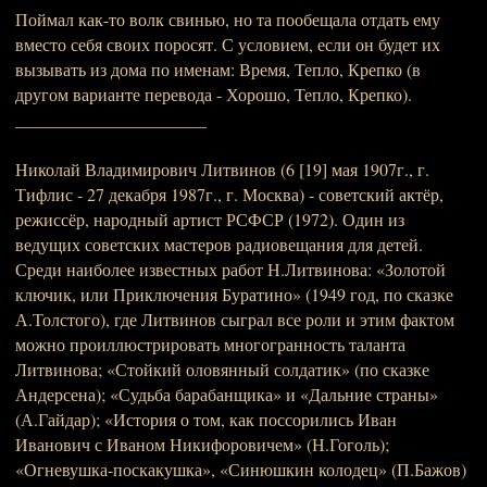
Поймал как-то волк свинью, но та пообещала отдать ему
вместо себя своих поросят. С условием, если он будет их
вызывать из дома по именам: Время, Тепло, Крепко (в
другом варианте перевода - Хорошо, Тепло, Крепко).
______________________
Николай Владимирович Литвинов (6 [19] мая 1907г., г.
Тифлис - 27 декабря 1987г., г. Москва) - советский актёр,
режиссёр, народный артист РСФСР (1972). Один из
ведущих советских мастеров радиовещания для детей.
Среди наиболее известных работ Н.Литвинова: «Золотой
ключик, или Приключения Буратино» (1949 год, по сказке
А.Толстого), где Литвинов сыграл все роли и этим фактом
можно проиллюстрировать многогранность таланта
Литвинова; «Стойкий оловянный солдатик» (по сказке
Андерсена); «Судьба барабанщика» и «Дальние страны»
(А.Гайдар); «История о том, как поссорились Иван
Иванович с Иваном Никифоровичем» (Н.Гоголь);
«Огневушка-поскакушка», «Синюшкин колодец» (П.Бажов)