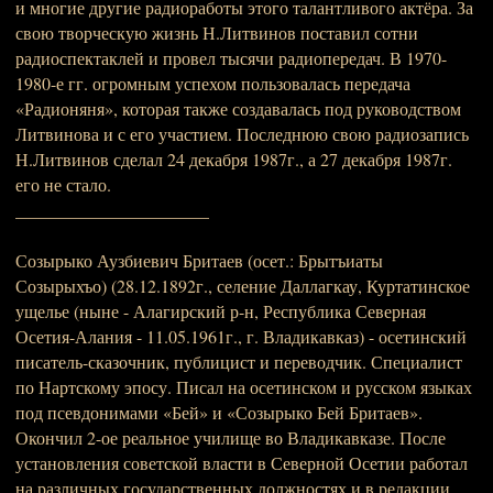
и многие другие радиоработы этого талантливого актёра. За
свою творческую жизнь Н.Литвинов поставил сотни
радиоспектаклей и провел тысячи радиопередач. В 1970-
1980-е гг. огромным успехом пользовалась передача
«Радионяня», которая также создавалась под руководством
Литвинова и с его участием. Последнюю свою радиозапись
Н.Литвинов сделал 24 декабря 1987г., а 27 декабря 1987г.
его не стало.
______________________
Созырыко Аузбиевич Бритаев (осет.: Брытъиаты
Созырыхъо) (28.12.1892г., селение Даллагкау, Куртатинское
ущелье (ныне - Алагирский р-н, Республика Северная
Осетия-Алания - 11.05.1961г., г. Владикавказ) - осетинский
писатель-сказочник, публицист и переводчик. Специалист
по Нартскому эпосу. Писал на осетинском и русском языках
под псевдонимами «Бей» и «Созырыко Бей Бритаев».
Окончил 2-ое реальное училище во Владикавказе. После
установления советской власти в Северной Осетии работал
на различных государственных должностях и в редакции