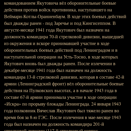
командованием Якутовича вёл оборонительные боевые
действия против войск противника, наступавшего на
Веймарн-Котлы-Ораниенбаум. В ходе этих боевых действий
был дважды ранен - под Заречье и под Кингисеппом. В
августе-месяце 1941 года Якутович был назначен на
должность командира 70-й стрелковой дивизии, вышедшей
из окружения и вскоре принимавшей участие в ходе
оборонительных боевых действий под Ленинградом и в
наступательной операции на Усть-Тосно, в ходе которых
Якутович вновь был дважды ранен. После излечении в
декабре-месяце 1941 года был назначен на должность
командира 13-й стрелковой дивизии, которая в составе 42-й
армии (Ленинградский фронт) вёл оборонительные боевые
действия на Пулковских высотах, а в начале 1943 года в
составе 67-й армии принимала участие в ходе операции
«Искра» по прорыву блокады Ленинграда. 24 января 1943
года полковник Вячеслав Якутович был тяжело ранен во
время боя за 8-ю ГЭС. После излечения в мае-месяце 1943
года был назначен на должность командира 201-й
стрелковой дивизии (117-й стрелковый корпус,