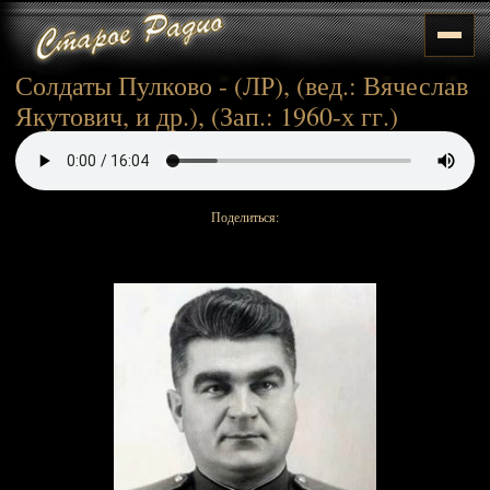
Солдаты Пулково - (ЛР), (вед.: Вячеслав
Якутович, и др.), (Зап.: 1960-х гг.)
Поделиться: