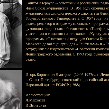
Санкт-Петербург) - советский и российский ради
Член Союза журналистов. В 1951 году окончил о
журналистики филологического факультета Лени
Государственного Университета. С 1957 года - н
радио, редактор в отделе музыкальных программ.
руководил творческим объединением «Телефильм
участвовал в создании на телеканале «Культура» 
программы «С потолка» с ведущим Олегом Баси
Мархасёв делал сценарии для «Ленфильма» и «Л
сотрудничал с издательством «Советский композ
Ленинградского отделения. С 1993 года руковод
радио.
__________________
Игорь Борисович Дмитриев (29.05.1927г., г. Ленин
г. Санкт-Петербург) - советский и российский акт
Народный артист РСФСР (1988).
Иллюстрации:
Л.Мархасёв
И.Дмитриев