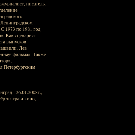
ожурналист, писатель.
тделение
нградского
а Ленинградском
 С 1973 по 1981 год
». Как сценарист
ста выпусков
лашвили. Лев
еннаучфильма». Также
итор»,
ил Петербургским
град - 26.01.2008г.,
ёр театра и кино,