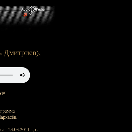
ь Дмитриев),
ург
ограмма
архасёв.
 - 23.03.2011г., г.