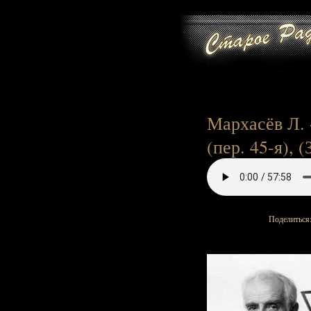
Мархасёв Л. 
(пер. 45-я), (
Поделиться