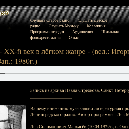
Слушать Старое радио
Слушать Детское
радио
Слушать Музыку
Коллекция
Программа передач
Аудиопедия
Школьная
фонохрестоматия
О нас
- XX-й век в лёгком жанре - (вед.: Игор
Зап.: 1980г.)
Запись из архива Павла Стребкова, Санкт-Петерб
:
__________________
Вашему вниманию музыкально-литературная пр
Ленинградского радио. Автор программы - Лев М
Лев Соломонович Мархасёв (10.04.1929г., г. Одесса