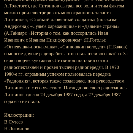
А.Толстого), где Литвинов сыграл все роли и этим фактом
можно проиллюстрировать многогранность таланта
Литвинова; «Стойкий оловянный солдатик» (по сказке
Андерсена); «Судьба барабанщика» и «Дальние страны»
(А.Гайдар); «История о том, как поссорились Иван
Иванович с Иваном Никифоровичем» (Н.Гоголь);
«Огневушка-поскакушка», «Синюшкин колодец» (П.Бажов)
и многие другие радиоработы этого талантливого актёра. За
свою творческую жизнь Литвинов поставил сотни
радиоспектаклей и провел тысячи радиопередач. В 1970-
1980-е гг. огромным успехом пользовалась передача
«Радионяня», которая также создавалась под руководством
Литвинова и с его участием. Последнюю свою радиозапись
Литвинов сделал 24 декабря 1987 года, а 27 декабря 1987
года его не стало.
Иллюстрации:
В.Сутеев
Н.Литвинов