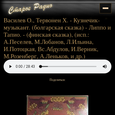
Василев О., Тервонен Х. - Кузнечик-
музыкант. (болгарская сказка) - Липпо и
Тапио. - (финская сказка), (исп.:
А.Песелев, М.Лобанов, Л.Ильина,
И.Потоцкая, Вс.Абдулов, И.Верник,
М.Розенберг, А.Леньков, и др.)
Поделиться: