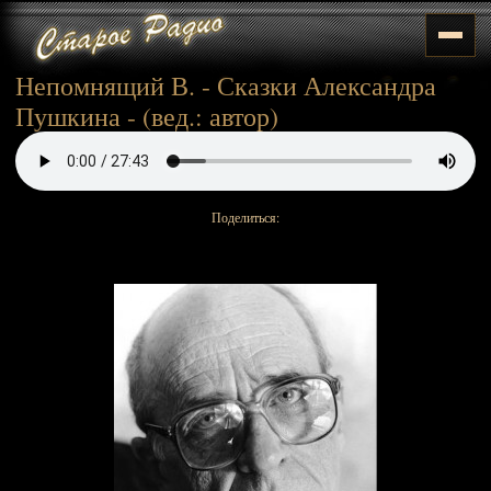
Непомнящий В. - Сказки Александра
Пушкина - (вед.: автор)
Поделиться: