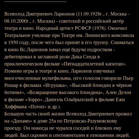
Всеволод Дмитриевич Ларионов (11.09.1928г., г. Москва -
08.10.2000г., г. Москва) - советский и российский актёр
театра и кино. Народный артист РСФСР (1978). Окончил
Театральное училище при Театре им. Ленинского комсомола
в 1950 году, после чего был принят в его труппу. Сниматься
в кино Вс.Ларионов начал ещё будучи подростком -
дебютировал в заглавной роли Дика Сенда в
приключенческом фильме «Пятнадцатилетний капитан».
Помимо игры в театре и кино, Ларионов озвучивал
многочисленные мультфильмы, (его голосом говорили Пьер
Ришар в фильмах «Игрушка», «Высокий блондин в чёрном
ботинке», «Возвращение высокого блондина», Ален Делон
в фильме «Зорро», Даниэль Ольбрыхский в фильме Ежи
Хоффмана «Потоп» и др.).
Большую часть своей жизни Всеволод Дмитриевич прожил
на «Динамо» в доме 25а по Петровско-Разумовскому
проезду. Он никогда не чурался соседей и близких ему
людей. Был скромен и сентиментален в отношении людей,