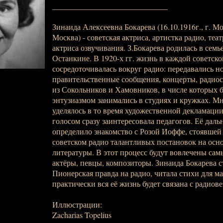
_____________________________
Зинаида Алексеевна Бокарева (16.10.1916г., г. Мос
Москва) - советская актриса, артистка радио, теа
актриса озвучивания. З.Бокарева родилась в семь
Останкине. В 1920-х гг. жизнь в каждой советско
сосредоточивалась вокруг радио: передавались н
правительственные сообщения, концерты, радио
из Сокольников и Хамовников, в числе которых б
энтузиазмом занимались в студиях и кружках. М
уделялось в то время художественной декламации
голосом сразу заинтересовала педагогов. Её дал
определило знакомство с Розой Иоффе, стоявшей 
советском радио талантливых постановок на осн
литературы. В этот процесс будут вовлечены са
актёры, певцы, композиторы. Зинаида Бокарева с
Пионерская правда на радио, читала стихи для м
практически вся её жизнь будет связана с радиов
Иллюстрации:
Zacharias Topelius