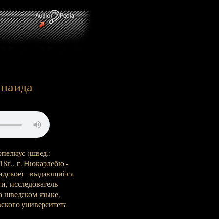
инаида
опелиус (швед.:
1818г., г. Нюкарлебю -
яндское) - выдающийся
и, исследователь
а шведском языке,
ского университета