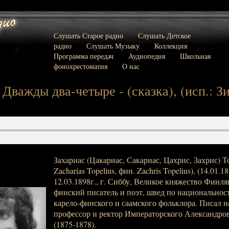
Слушать Старое радио
Слушать Детское
радио
Слушать Музыку
Коллекция
Программа передач
Аудиопедия
Школьная
фонохрестоматия
О нас
 Дважды два-четыре - (сказка), (исп.: З
Захариас (Цакариас, Сакариас, Цахрис, Захрис) Т
:
Zacharias Topelius, фин. Zachris Topelius), (14.01.
12.03.1898г., г. Сиббу, Великое княжество Финл
финский писатель и поэт, швед по национальност
карело-финского и саамского фольклора. Писал н
профессор и ректор Императорского Александров
(1875-1878).