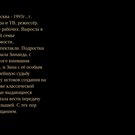
ква - 1993г., г.
тра и ТВ, режиссёр,
е рабочих. Выросла в
й семье
овости,
спектакли. Подростки
ыла Зинаида, с
ного внимания
, и Зина с её особым
ьнейшую судьбу
у истоков создания на
ове классической
мые выдающиеся
тала вести передачу
алышей. С тех пор
ещанием.