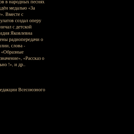
ов в народныx песняx
ждён медалью «За
». Вместе с
улатов создал оперу
ничал с детской
идия Яковлевна
ены радиопередачи о
лии, слова -
, «Образные
начение», «Рассказ о
о !», и др..
редакции Всесоюзного