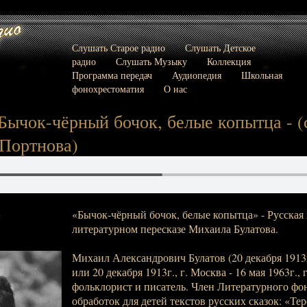
Слушать Старое радио
Слушать Детское
радио
Слушать Музыку
Коллекция
Программа передач
Аудиопедия
Школьная
фонохрестоматия
О нас
 Бычок-чёрный бочок, белые копытца - (
 Портнова)
«Бычок-чёрный бочок, белые копытца» - Русская 
:
литературном пересказе Михаила Булатова.
Михаил Александрович Булатов (20 декабря 1913г.
или 20 декабря 1913г., г. Москва - 16 мая 1963г., 
фольклорист и писатель. Член Литературного ф
обработок для детей текстов русских сказок: «Те