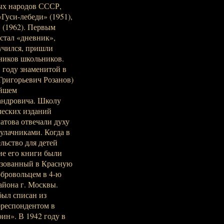
ных народов СССР,
Гуси-лебеди» (1951),
» (1962). Первым
стал «дневник»,
 учился, пришли
вников школьников.
7 году знаменитой в
 Григорьевич Розанов)
ейшем
андровича. Школу
ических изданий
атова отвечали духу
улачниками. Когда в
льство для детей
ие его книги были
изованный в Красную
обровольцем в 4-ю
йона г. Москвы.
был списан из
рреспондентом в
ин». В 1942 году в