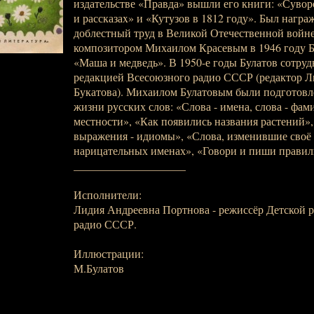
издательстве «Правда» вышли его книги: «Сувор
и рассказаx» и «Кутузов в 1812 году». Был награ
доблестный труд в Великой Отечественной войне
композитором Михаилом Красевым в 1946 году Б
«Маша и медведь». В 1950-е годы Булатов сотруд
редакцией Всесоюзного радио СССР (редактор Л
Букатова). Михаилом Булатовым были подготовл
жизни русских слов: «Слова - имена, слова - фами
местности», «Как появились названия растений»
выражения - идиомы», «Слова, изменившие своё з
нарицательных именах», «Говори и пиши правильн
____________________
Исполнители:
Лидия Андреевна Портнова - режиссёр Детской 
радио СССР.
Иллюстрации:
М.Булатов