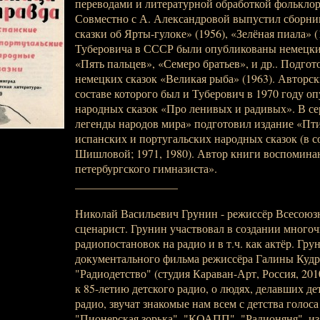
переводами и литературной обработкой фольклор
Совместно с А. Александровой выпустил сборни
сказки об Ярты-гулоке» (1956), «Зелёная пиала» (
Туберовича в СССР были опубликованы немецкие
«Пять пальцев», «Семеро братьев», и др.. Подго
немецких сказок «Великая рыба» (1963). Авторск
составе которого был и Туберович в 1970 году о
народных сказок «Про ленивых и радивых». В се
легенды народов мира» подготовил издание «Пти
испанских и португальских народных сказок (в со
Шишловой; 1971, 1980). Автор книги воспомина
петербургского гимназиста».
__________________
Николай Васильевич Грунин - режиссёр Всесоюзн
сценарист. Грунин участвовал в создании много
радиопостановок на радио и в т.ч. как актёр. Гру
документального фильма режиссёра Галины Куд
"Радиодетство" (студия Караван-Арт, Россия, 201
к 85-летию детского радио, о людях, делавших де
радио, звучат знакомые нам всем с детства голоса
"Пионерская зорька", "КОАПП", "Радионяня", из