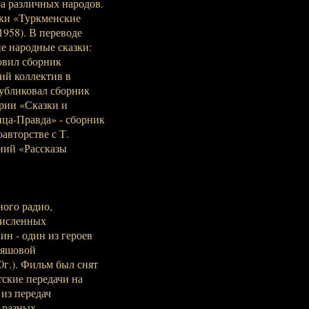
а различных народов.
ки «Туркменские
1958). В переводе
 народные сказки:
товил сборник
ий коллектив в
публиковал сборник
рии «Сказки и
ца-Правда» - сборник
авторстве с Т.
ний «Рассказы
ого радио,
численных
нин - один из героев
ряшовой
0г.). Фильм был снят
тские передачи на
 из передач
 разных