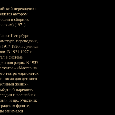
ийский переводчик с
вляется автором
вошли в сборник
овским) (1971).
Санкт-Петербург -
раматург, переводчик,
В 1917-1920 гг. учился
в. В 1921-1927 гг. -
тал в системе
ки для радио. В 1937
 театра - «Мастер на
ого театра марионеток
и писал для детского
дачливый жених»,
 мёртвой царевне»,
Алладин и волшебная
ья», и др.. Участник
градском фронте,
ды занимался