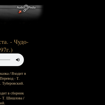
та. - Чудо-
97г.)
сказка / Входит в
Перевод - Т.
. Туберовский.
ходит в сборник
 - Т. Шишлова /
ий.