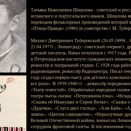
Татьяна Николаевна Шишлова - советский и росс
испанского и португальского языков. Шишлова я
переводом фольклорных произведений который 
«Птица-Правда» (1980) (в соавторстве с М. Тубер
Михаил Дмитриевич Туберовский (26.05.1899г., 
21.04.1977г., Ленинград) - советский очеркист, д
детский писатель. Начал печататься с 1917 года. 
в Петроградском институте гражданских инженеро
режиссёр в театральной студии. С 1928 года рабо
радиовещания, режиссёр Радиоцентра. Писал очер
году создал первую пьесу для детского кукольного
все руки». В 1939-1940 гг. - режиссёр передвижн
«Театр новостей». Обрабатывал народные сказки 
театра пьесы-сказки: «Петрушкина ёлка», «Неза
«Сказка об Иванушке и Сером Волке», «Сказка о
«Дудочка», «Слуга двух господ», «Али-Баба», «
лампа», «Цветик-самоцветик», «Неразлучные друз
Великой Отечественной войны, воевал на Ленин
сотрудник фронтовой газеты. В послевоенные го