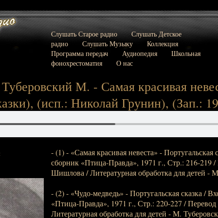
Слушать Старое радио
Слушать Детское
радио
Слушать Музыку
Коллекция
Программа передач
Аудиопедия
Школьная
фонохрестоматия
О нас
Туберовский М. - Самая красивая невес
казки), (исп.: Николай Грунин), (Зап.: 19
- (1) - «Самая красивая невеста» - Португальская 
:
сборник «Птица-Правда», 1971 г., Стр.: 216-219 / 
Шишлова / Литературная обработка для детей - М
- (2) - «Чудо-медведь» - Португальская сказка / В
«Птица-Правда», 1971 г., Стр.: 220-227 / Перевод
Литературная обработка для детей - М. Туберовск