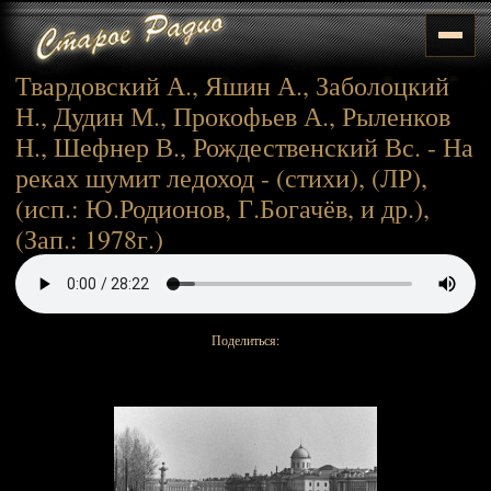
Твардовский А., Яшин А., Заболоцкий
Н., Дудин М., Прокофьев А., Рыленков
Н., Шефнер В., Рождественский Вс. - На
реках шумит ледоход - (стихи), (ЛР),
(исп.: Ю.Родионов, Г.Богачёв, и др.),
(Зап.: 1978г.)
Поделиться: