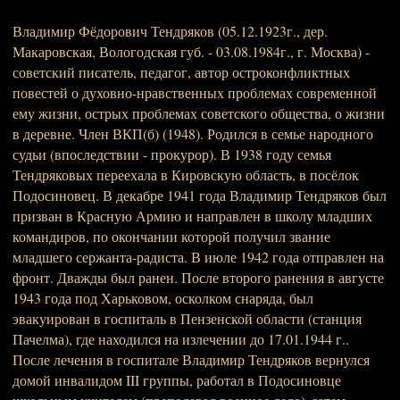
Владимир Фёдорович Тендряков (05.12.1923г., дер.
Макаровская, Вологодская губ. - 03.08.1984г., г. Москва) -
советский писатель, педагог, автор остроконфликтных
повестей о духовно-нравственных проблемах современной
ему жизни, острых проблемах советского общества, о жизни
в деревне. Член ВКП(б) (1948). Родился в семье народного
судьи (впоследствии - прокурор). В 1938 году семья
Тендряковых переехала в Кировскую область, в посёлок
Подосиновец. В декабре 1941 года Владимир Тендряков был
призван в Красную Армию и направлен в школу младших
командиров, по окончании которой получил звание
младшего сержанта-радиста. В июле 1942 года отправлен на
фронт. Дважды был ранен. После второго ранения в августе
1943 года под Харьковом, осколком снаряда, был
эвакуирован в госпиталь в Пензенской области (станция
Пачелма), где находился на излечении до 17.01.1944 г..
После лечения в госпитале Владимир Тендряков вернулся
домой инвалидом III группы, работал в Подосиновце