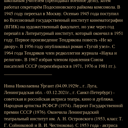
школьным учителем (преподавал военное дело), затем
работал секретарём Подосиновского райкома комсомола. В
1945 году переехал в Москву. Осенью 1945 года поступил
во Всесоюзный государственный институт кинематографии
(ВГИК) на художественный факультет, но уже через год
перешёл в Литературный институт, который окончил в 1951
году. Первое произведение Тендрякова повесть «Не ко
двору». В 1956 году опубликовал роман «Тугой узел». С
1964 года Тендряков член редколлегии журнала «Наука и
религия». В 1967 избран членом правления Союза
писателей СССР (переизбирался в 1971, 1976 и 1981 гг.).
_____________________
Нина Николаевна У́ргант (04.09.1929г., г. Луга,
Ленинградская обл. - 03.12.2021г., г. Санкт-Петербург) -
советская и российская актриса театра, кино и дубляжа.
Народная артистка РСФСР (1974). Лауреат Государственной
премии СССР (1976). Окончила Ленинградский
театральный институт им. А. Н. Островского (1953, класс Т.
Г. Сойниковой и В. И. Честнокова). С 1953 года - актриса