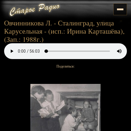
Овчинникова Л. - Сталинград, улица
Карусельная - (исп.: Ирина Карташёва),
(Зап.: 1988г.)
Поделиться: