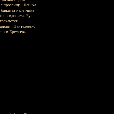
ил прозвище «Лёнька
 бандита-налётчика
го псевдонима. Буква
тречаются
анович Пантелеев».
леев-Еремеев».