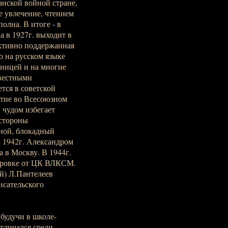
нской войной стране,
е увлечение, чтением
олна. В итоге - в
а в 1927г. выходит в
ктивно поддержанная
о на русском языке
раницей и на многие
звестными
тся в советской
стие во Всесоюзном
 чудом избегает
 стороны
ной, блокадный
в 1942г. Александром
 в Москву. В 1944г.
дировке от ЦК ВЛКСМ.
й) Л.Пантелеев
исательского
 будучи в школе-
тличался среди