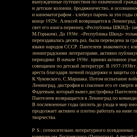
вынужденные путешествия по охваченной гражда
и детские колонии, бродяжничество, и осознанно
и кинематографом - хлебнул парень за эти годы сп
конце 1925г. Алексей возвращается в Ленинград, 
свет его книга-первенец «Республика ШКИД» (а
М.Горьким). До 1936г. «Республика Шкид» тольк
переиздавалась десять раз, была переведена за г
языки народов СССР. Пантелеев знакомится с и
ленинградскими литераторами, активно публикуе
периодике. В начале 1936г. принял активное уча
совещании по детской литературе. В 1937-1938гг.
ареста благодаря личной поддержке и защиты со
К.Чуковского, С.Маршака. Потом испытание вой
Ленинград, дистрофия и спасение его от смерти 
Фадеевым, который вывез дистрофика Пантелеева
Пантелеев возвращается в Ленинград по коман
В послевоенные годы (вплоть до ухода в мир ино
продолжает активно и плотно работать на ниве п
творчества.
P. S.: (относительно литературного псевдонима) -
коммуне им.Достоевского (Петроград), Алексей о