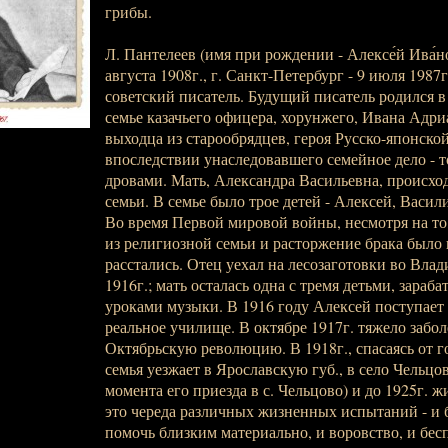
грибы.
Л. Пантелеев (имя при рождении - Алексе́й Ива́нов
августа 1908г., г. Санкт-Петербург - 9 июля 1987г.
советский писатель. Будущий писатель родился в
семье казачьего офицера, хорунжего, Ивана Адри
выходца из старообрядцев, героя Русско-японско
впоследствии унаследовавшего семейное дело - 
дровами. Мать, Александра Васильевна, происхо
семьи. В семье было трое детей - Алексей, Васили
Во время Первой мировой войны, несмотря на то
из религиозной семьи и расторжение брака было 
расстались. Отец уехал на лесозаготовки во Влад
1916г.; мать осталась одна с тремя детьми, зараб
уроками музыки. В 1916 году Алексей поступает 
реальное училище. В октябре 1917г. тяжело забо
Октябрьскую революцию. В 1918г., спасаясь от г
семья уезжает в Ярославскую губ., в село Чельцов
момента его приезда в с. Чельцово) и до 1925г. ж
это череда различных жизненных испытаний - и 
помочь близким материально, и воровство, и бес