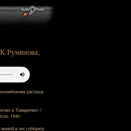
 К.Румянова,
дноимённому рассказу
елочке и Тамарочке» /
гиз, 1940.
 мамой в лес собирать