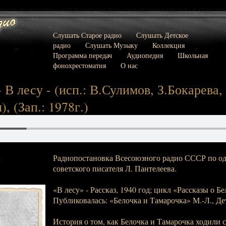
Слушать Старое радио
Слушать Детское
радио
Слушать Музыку
Коллекция
Программа передач
Аудиопедия
Школьная
фонохрестоматия
О нас
 В лесу - (исп.: В.Сулимов, З.Бокарева,
, (Зап.: 1978г.)
Радиопостановка Всесоюзного радио СССР по о
:
советского писателя Л. Пантелеева.
«В лесу» - Рассказ, 1940 год; цикл «Рассказы о Б
Публиковалась: «Белочка и Тамарочка» М.-Л., Дет
История о том, как Белочка и Тамарочка ходили с