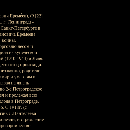
ич Ереме́ев), (9 [22]
, г. Ленинград) -
 Санкт-Петербурге в
ановича Еремеева,
й войны,
торговлю лесом и
дила из купеческой
й (1910-1944) и Ляля.
, что отец происходил
незаконно, родители
имир и умер там в
атывая на жизнь
во 2-е Петроградское
лел и пролежал всю
олода в Петрограде,
о. С 1918г. (с
изнь Л.Пантелеева -
болезни, и стремление
призорничество,