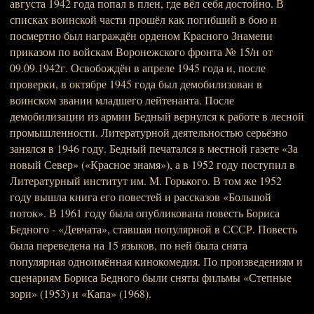
августа 1942 года попал в плен, где вёл себя достойно. В
списках воинской части прошёл как погибший в бою и
посмертно был награждён орденом Красного Знамени
приказом по войскам Воронежского фронта № 15/н от
09.09.1942г. Освобождён в апреле 1945 года и, после
проверки, в октябре 1945 года был демобилизован в
воинском звании младшего лейтенанта. После
демобилизации из армии Бедный вернулся к работе в лесной
промышленности. Литературной деятельностью серьёзно
занялся в 1946 году. Бедный печатался в местной газете «За
новый Север» («Красное знамя»), а в 1952 году поступил в
Литературный институт им. М. Горького. В том же 1952
году вышла книга его повестей и рассказов «Большой
поток». В 1961 году была опубликована повесть Бориса
Бедного - «Девчата», ставшая популярной в СССР. Повесть
была переведена на 15 языков, по ней была снята
популярная одноимённая кинокомедия. По произведениям и
сценариям Бориса Бедного были сняты фильмы «Степные
зори» (1953) и «Капа» (1968).
_______________________