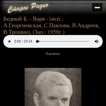
Бедный Б. - Варя - (исп.:
А.Георгиевская, С.Павлова, В.Андреев,
В.Трошин), (Зап.: 1958г.)
Поделиться: