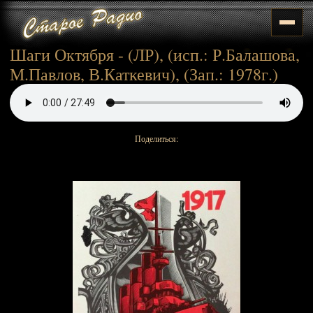
Шаги Октября - (ЛР), (исп.: Р.Балашова,
М.Павлов, В.Каткевич), (Зап.: 1978г.)
Поделиться: