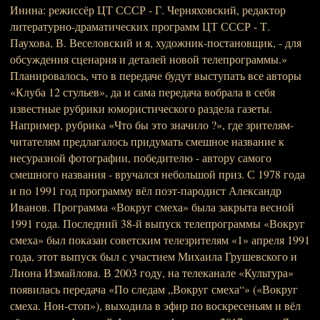
Инина: режиссёр ЦТ СССР - Г. Черняховский, редактор
литературно-драматических программ ЦТ СССР - Т.
Паухова, В. Веселовский и я, художник-постановщик, - для
обсуждения сценария и деталей новой телепрограммы.»
Планировалось, что в передаче будут выступать все авторы
«Клуба 12 стульев», да и сама передача вобрала в себя
известные рубрики юмористического раздела газеты.
Например, рубрика «Что бы это значило ?», где зрителям-
читателям предлагалось придумать смешное название к
несуразной фотографии, победителю - автору самого
смешного названия - вручался небольшой приз. С 1978 года
и по 1991 год программу вёл поэт-пародист Александр
Иванов. Программа «Вокруг смеха» была закрыта весной
1991 года. Последний 38-й выпуск телепрограммы «Вокруг
смеха» был показан советским телезрителям «1» апреля 1991
года, этот выпуск был с участием Михаила Грушевского и
Лиона Измайлова. В 2003 году, на телеканале «Культура»
появилась передача «По следам „Вокруг смеха“» («Вокруг
смеха. Нон-стоп»), выходила в эфир по воскресеньям и вёл