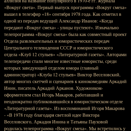
аллюзия на название популярного в 1970-е гг. журнала
«Вокруг света». Первый выпуск программы «Вокруг смеха»
вышел в телеэфир «18» сентября 1978 года. Как отметил в
одной из передач ведущий Александр Иванов: «Когда
передают «Вокруг смеха» - улицы пустеют». Изначально
телепрограмма «Вокруг смеха» была как совместный проект
Отдела развлекательных и юмористических передач
Центрального телевидения СССР и юмористического
отдела «Клуб 12 стульев» «Литературной газеты». Авторами
телепередачи стали многие известные юмористы, среди
которых заведующий отделом юмора (главный
администратор) «Клуба 12 стульев» Виктор Веселовский,
автор многих скетчей и сценариев к кинокомедиям Аркадий
Инин, писатель Аркадий Арканов. Художником-
оформителем стал Игорь Макаров, работавший и
неоднократно публиковавшийся в юмористическом отделе
«Литературной газеты». Из воспоминаний Игоря Макарова
- «В 1978 году благодаря светлой идее Виктора
Веселовского, Аркадия Инина и Татьяны Пауховой
родилась телепрограмма «Вокруг смеха». Мы встретились у