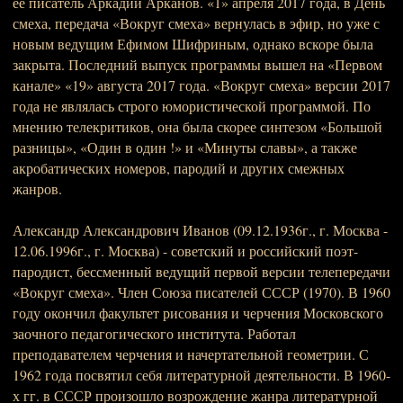
её писатель Аркадий Арканов. «1» апреля 2017 года, в День
смеха, передача «Вокруг смеха» вернулась в эфир, но уже с
новым ведущим Ефимом Шифриным, однако вскоре была
закрыта. Последний выпуск программы вышел на «Первом
канале» «19» августа 2017 года. «Вокруг смеха» версии 2017
года не являлась строго юмористической программой. По
мнению телекритиков, она была скорее синтезом «Большой
разницы», «Один в один !» и «Минуты славы», а также
акробатических номеров, пародий и других смежных
жанров.
Александр Александрович Иванов (09.12.1936г., г. Москва -
12.06.1996г., г. Москва) - советский и российский поэт-
пародист, бессменный ведущий первой версии телепередачи
«Вокруг смеха». Член Союза писателей СССР (1970). В 1960
году окончил факультет рисования и черчения Московского
заочного педагогического института. Работал
преподавателем черчения и начертательной геометрии. С
1962 года посвятил себя литературной деятельности. В 1960-
х гг. в СССР произошло возрождение жанра литературной