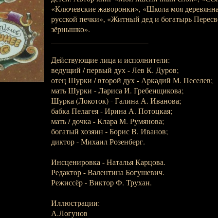
«Ключевские жаворонки», «Школа моя деревянна
русской печки», «Житный дед и богатырь Пересв
зёрнышко».
_________________________
Действующие лица и исполнители:
ведущий / первый дух - Лев К. Дуров;
отец Шурки / второй дух - Аркадий М. Песелев;
мать Шурки - Лариса И. Гребенщикова;
Шурка (Локоток) - Галина А. Иванова;
бабка Пелагея - Ирина А. Потоцкая;
мать / дочка - Клара М. Румянова;
богатый хозяин - Борис В. Иванов;
диктор - Михаил Розенберг.
Инсценировка - Наталья Карцова.
Редактор - Валентина Богушевич.
Режиссёр - Виктор Ф. Трухан.
Иллюстрации:
А.Логунов