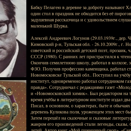
Бабку Пелагею в деревне за доброту называют Х
один стол в праздник не обходится без её пирого
задушевная рассказчица и с удовольствием слуша
маленький Шурка.
Алексей Андреевич Логунов (29.03.1939г., дер. 
Кимовский р-н, Тульская обл. - 26.10.2009г., г. Н
советский и российский детский поэт, прозаик, 
СССР (1980). С ранних лет пристрастился к чтен
Окончив семилетнюю школу, работал в колхозе, з
ФЗО. Получив профессию каменщика, работал ст
Новомосковске Тульской обл.. Поступил на учëб
институт, одновременно работал сотрудником га
правда». Сотрудничал с редакциями газет «Моло
и «Новомосковский химик». Был редактором на 
время учёбы в литературном институте издал два
Писал, в основном, о характерах, быте и обычая
деревень Куликова поля, уроженцем этих мест бы
Затем перешёл на сказочные и сказовые литерат
жанром его произведений стали легенды, сказы, 
детей. Автор книг «Мой пшеничный сноп», «Сея