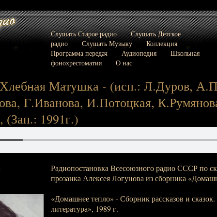
Слушать Старое радио
Слушать Детское
радио
Слушать Музыку
Коллекция
Программа передач
Аудиопедия
Школьная
фонохрестоматия
О нас
 Хлебная Матушка - (исп.: Л.Дуров, А.П
ва, Г.Иванова, И.Потоцкая, К.Румянова
 (Зап.: 1991г.)
Радиопостановка Всесоюзного радио СССР по ск
:
прозаика Алексея Логунова из сборника «Домашн
«Домашнее тепло» - Сборник рассказов и сказок. 
литература», 1989 г.