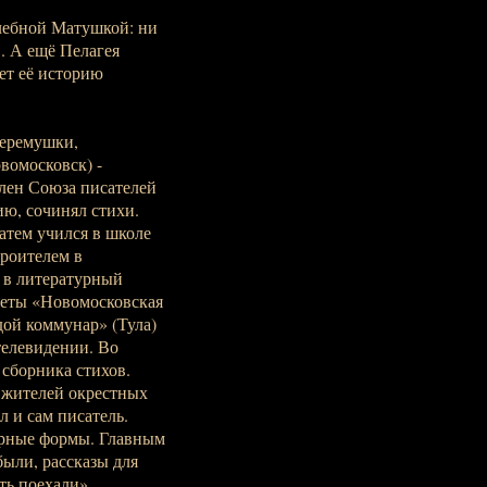
лебной Матушкой: ни
в. А ещё Пелагея
ет её историю
Черемушки,
овомосковск) -
член Союза писателей
ию, сочинял стихи.
атем учился в школе
роителем в
у в литературный
зеты «Новомосковская
дой коммунар» (Тула)
телевидении. Во
 сборника стихов.
х жителей окрестных
л и сам писатель.
урные формы. Главным
были, рассказы для
ть поехали»,