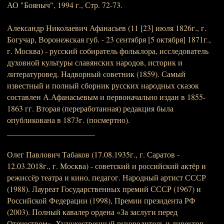
АО "Бояныч", 1994 г., Стр. 72-73.
Александр Николаевич Афанасьев (11 [23] июля 1826г., г.
Богучар, Воронежская губ. - 23 сентября [5 октября] 1871г.,
г. Москва) - русский собиратель фольклора, исследователь
духовной культуры славянских народов, историк и
литературовед. Надворный советник (1859). Самый
известный и полный сборник русских народных сказок
составлен А.Афанасьевым и первоначально издан в 1855-
1863 гг. Вторая (переработанная) редакция была
опубликована в 1873г. (посмертно).
______________________
Олег Павлович Табаков (17.08.1935г., г. Саратов -
12.03.2018г., г. Москва) - советский и российский актёр и
режиссёр театра и кино, педагог. Народный артист СССР
(1988). Лауреат Государственных премий СССР (1967) и
Российской Федерации (1998), Премии президента РФ
(2003). Полный кавалер ордена «За заслуги перед
Отечеством». Художественный руководитель и директор