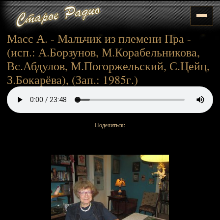
Масс А. - Мальчик из племени Пра -
(исп.: А.Борзунов, М.Корабельникова,
Вс.Абдулов, М.Погоржельский, С.Цейц,
З.Бокарёва), (Зап.: 1985г.)
Поделиться: