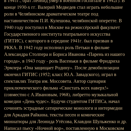
в 1941г., брат Леонид умер в военном госпитале в 1942г). В
конце 1930-х гг. Валерий Медведев стал играть небольшие
роли в Челябинском драматическом театре под
наставничеством П.И. Кулешова, челябинской оперетте. В
1940 году поступил в Москве на режиссёрский факультет
Государственного института театрального искусства
(ГИТИС), с которого в середине 1941г. был призван в
РККА. В 1942 году исполнил роль Петьки в фильме
Александра Столпера и Бориса Иванова «Парень из нашего
города», в 1943 году - роль Васеньки в фильме Фридриха
Эрмлера «Она защищает Родину». После демобилизации
окончил ГИТИС (1952; класс Ю.А. Завадского), играл в
спектаклях Театра им. Моссовета. Автор сценария
приключенческого фильма «Свистать всех наверх!»
(совместно с А.Ивановым, 1968), либретто музыкальной
комедии «День чудес». Будучи студентом ГИТИСа, начал
сочинять эстрадные сатирические монологи и интермедии
для Аркадия Райкина, тексты песен и комические
миниатюры для Леонида Утёсова, Клавдии Шульженко и др.
Написал пьесу «Ночной вор», поставленную в Московском