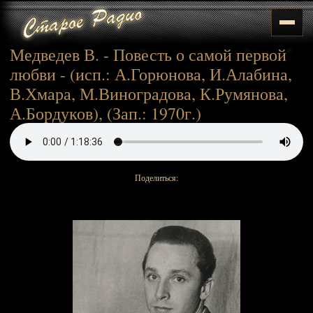
Медведев В. - Повесть о самой первой
любви - (исп.: А.Горюнова, И.Алабина,
В.Хмара, М.Виноградова, К.Румянова,
А.Бордуков), (Зап.: 1970г.)
Поделиться: