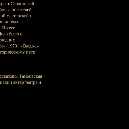
уреат Сталинской
Союза писателей
ной мастерской на
вная тема
. По его
ело было в
следних
й» (1970), «Васька»
сторическому пути
ассказово, Тамбовская
ийский актёр театра и