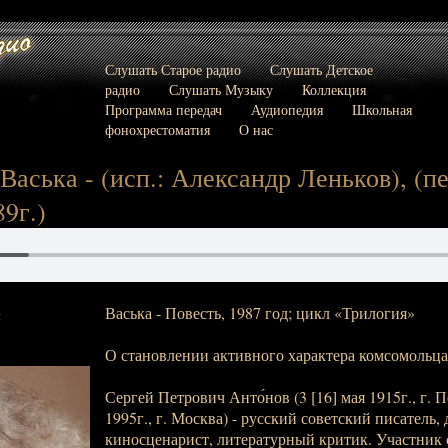
Слушать Старое радио
Слушать Детское
радио
Слушать Музыку
Коллекция
Программа передач
Аудиопедия
Школьная
фонохрестоматия
О нас
Васька - (исп.: Александр Леньков), (пер
89г.)
Васька - Повесть, 1987 год; цикл «Трилогия»
:
О становлении активного характера комсомольца 
Сергей Петрович Анто́нов (3 [16] мая 1915г., г. П
1995г., г. Москва) - русский советский писатель, 
киносценарист, литературный критик. Участник 