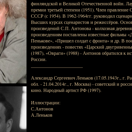
финляндской и Великой Отечественной войн. Ла
премии третьей степени (1951). Член правление 
СССР (с 1954). В 1962-1964гг. руководил сценар
Высших курсах сценаристов и режиссёров. Осно
произведений С.П. Антонова - колхозная деревня
произведениям поставлены известные фильмы «Д
Пенькове», «Пришел солдат с фронта» и др. В по
произведениях - повестях «Царский двугривенны
(1987), «Овраги» (1988) - Антонов обратился к и
России.
______________________
Александр Сергеевич Леньков (17.05.1943г., г. Р
обл. - 21.04.2014г., г. Москва) - советский и росс
кино. Народный артист РФ (1997).
Иллюстрации:
С.Антонов
А.Леньков