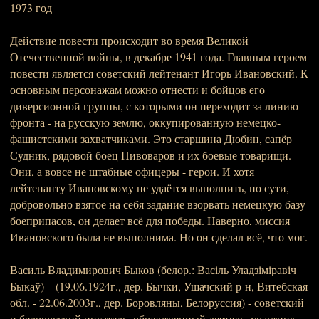
1973 год
Действие повести происходит во время Великой
Отечественной войны, в декабре 1941 года. Главным героем
повести является советский лейтенант Игорь Ивановский. К
основным персонажам можно отнести и бойцов его
диверсионной группы, с которыми он переходит за линию
фронта - на русскую землю, оккупированную немецко-
фашистскими захватчиками. Это старшина Дюбин, сапёр
Судник, рядовой боец Пивоваров и их боевые товарищи.
Они, а вовсе не штабные офицеры - герои. И хотя
лейтенанту Ивановскому не удаётся выполнить, по сути,
добровольно взятое на себя задание взорвать немецкую базу
боеприпасов, он делает всё для победы. Наверно, миссия
Ивановского была не выполнима. Но он сделал всё, что мог.
Василь Владимирович Быков (белор.: Васіль Уладзіміравіч
Быкаў) – (19.06.1924г., дер. Бычки, Ушачский р-н, Витебская
обл. - 22.06.2003г., дер. Боровляны, Белоруссия) - советский
и белорусский писатель, общественный деятель, участник