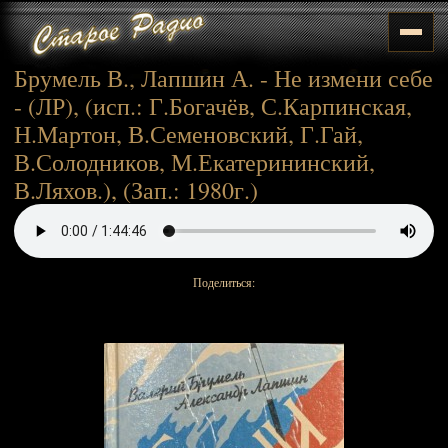
Брумель В., Лапшин А. - Не измени себе
- (ЛР), (исп.: Г.Богачёв, С.Карпинская,
Н.Мартон, В.Семеновский, Г.Гай,
В.Солодников, М.Екатерининский,
В.Ляхов.), (Зап.: 1980г.)
Поделиться: