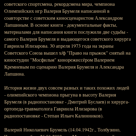
советского спортсмена, рекордсмена мира, чемпиона
Олимпийских игр Валерия Брумеля написанной в
соавторстве с советским киносценаристом Александром
Лапшиным. В основе книги - документальные факты,
материалами для написания книги послужили две судьбы -
самого Валерия Брумеля и выдающегося советского хирурга
Гавриила Илизарова. 30 апреля 1973 года на экраны
Советского Союза вышел х/ф "Право на прыжок" снятый на
киностудии "Мосфильм" кинорежиссёром Валерием
Кремневым по сценарию Валерия Брумеля и Александра
Лапшина.
История жизни двух совсем разных и таких похожих людей
- олимпийского чемпиона прыгуна в высоту Валерия
Брумеля (в радиопостановке - Дмитрий Буслаев) и хирурга-
ортопеда-травматолога Гавриила Илизарова (в
радиопостановке - Степан Ильич Калинников).
Валерий Николаевич Брумель (14.04.1942г., Толбузино,