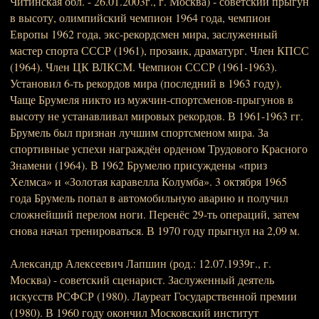
Читинская обл. - 26.01.2003г., г. Москва) - советский прыгун
в высоту, олимпийский чемпион 1964 года, чемпион
Европы 1962 года, экс-рекордсмен мира, заслуженный
мастер спорта СССР (1961), прозаик, драматург. Член КПСС
(1964). Член ЦК ВЛКСМ. Чемпион СССР (1961-1963).
Установил 6-ть рекордов мира (последний в 1963 году).
Чаще Брумеля никто из мужчин-спортсменов-прыгунов в
высоту не устанавливал мировых рекордов. В 1961-1963 гг.
Брумель был признан лучшим спортсменом мира. За
спортивные успехи награждён орденом Трудового Красного
Знамени (1964). В 1962 Брумелю присуждены «приз
Хелмса» и «Золотая каравелла Колумба». 3 октября 1965
года Брумель попал в автомобильную аварию и получил
сложнейший перелом ноги. Перенёс 29-ть операций, затем
снова начал тренироваться. В 1970 году прыгнул на 2,09 м.
Александр Алексеевич Лапшин (род.: 12.07.1939г., г.
Москва) - советский сценарист. Заслуженный деятель
искусств РСФСР (1980). Лауреат Государственной премии
(1980). В 1960 году окончил Московский институт