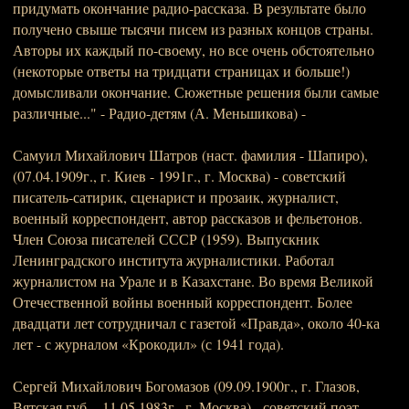
придумать окончание радио-рассказа. В результате было
получено свыше тысячи писем из разных концов страны.
Авторы их каждый по-своему, но все очень обстоя­тельно
(некоторые ответы на тридцати страницах и больше!)
домысливали окончание. Сюжетные решения были самые
раз­личные..." - Радио-детям (А. Меньшикова) -
Самуил Михайлович Шатров (наст. фамилия - Шапиро),
(07.04.1909г., г. Киев - 1991г., г. Москва) - советский
писатель-сатирик, сценарист и прозаик, журналист,
военный корреспондент, автор рассказов и фельетонов.
Член Союза писателей СССР (1959). Выпускник
Ленинградского института журналистики. Работал
журналистом на Урале и в Казахстане. Во время Великой
Отечественной войны военный корреспондент. Более
двадцати лет сотрудничал с газетой «Правда», около 40-ка
лет - с журналом «Крокодил» (с 1941 года).
Сергей Михайлович Богомазов (09.09.1900г., г. Глазов,
Вятская губ. - 11.05.1983г., г. Москва) - советский поэт,