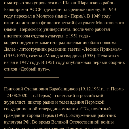
с матерью эвакуировался в с. Шаран Шаранского района
Башкирской АССР, где окончил среднюю школу. В 1943
году переехал в Молотов (ныне - Пермь). В 1949 году
окончил историко-филологический факультет Молотовского
(ныне - Пермского) университета, после чего работал
инспектором отдела культуры, с 1951 года -
корреспондентом комитета радиовещания облисполкома.
Далее - литсотрудник редакции газеты «Лесник Прикамья»
(1955-1957), газеты «Молодая гвардия» (1958). Печататься
начал в 1947 году. В 1951 году опубликовал первый сборник
стихов «Добрый путь».
________________________
Григорий Степанович Барабанщиков (19.12.1931г., г. Пермь
- 24.08.2020г., г. Пермь) - советский и российский
журналист, диктор радио и телевидения Пермской
государственной телерадиокомпании «Т7», почётный
гражданин города Пермь (1997). Заслуженный работник
культуры РФ. Во время Великой Отечественной войны
работал на телефонном заводе. Принимал участие в