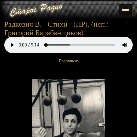
Радкевич В. - Стихи - (ПР), (исп.:
Григорий Барабанщиков)
Поделиться: