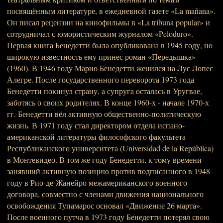
посвящённым литературе, в ежедневной газете «La mañana».
Он писал рецензии на кинофильмы в «La tribuna popular» и
сотрудничал с юмористическим журналом «Peloduro».
Первая книга Бенедетти была опубликована в 1945 году, но
широкую известность ему принес роман «Передышка»
(1960). В 1946 году Марио Бенедетти женился на Лус Лопес
Алегре. После государственного переворота 1973 года
Бенедетти покинул страну, а супруга осталась в Уругвае,
заботясь о своих родителях. В конце 1960-х - начале 1970-х
гг. Бенедетти вёл активную общественно-политическую
жизнь. В 1971 году стал директором отдела испано-
американской литературы философского факультета
Республиканского университета (Universidad de la República)
в Монтевидео. В том же году Бенедетти, к тому времени
занявший активную позицию против подписанного в 1948
году в Рио-де-Жанейро межамериканского военного
договора, совместно с членами движения национального
освобождения Тупамарос основал «Движение 26 марта».
После военного путча в 1973 году Бенедетти потерял свою