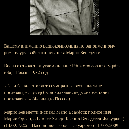
Вашему вниманию радиокомпозиция по одноимённому
роману уругвайского писателя Марио Бенедетти.
Весна с отколотым углом (испан.: Primavera con una esquina
rota) - Роман, 1982 год
«Если б знал, что завтра умирать, а весна настанет
послезавтра, - умер бы довольный: ведь она настанет
послезавтра.» (Фернандо Пессоа)
Марио Бенедетти (испан.: Mario Benedetti; полное имя
Марио Орландо Гамлет Харди Бренно Бенедетти Фаруджиа)
(14.09.1920г., Пасо-де-лос-Торос, Такуарембо - 17.05.2009г.,