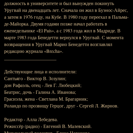
должность в университете и был вынужден покинуть
Уругвай на двенадцать лет. Сначала он жил в Буэнос-Айрес,
а затем в 1976 году, на Кубе. В 1980 году переехал в Пальма-
де-Майорка. Двумя годами позже начал работать в
еженедельнике «El País», а с 1983 года жил в Мадриде. В
марте 1983 года Бенедетти вернулся в Уругвай. С момента
возвращения в Уругвай Марио Бенедетти возглавлял
редакцию журнала «Brecha».
______________________
Действующие лица и исполнители:
Сантьяго - Виктор В. Зозулин;
дон Рафаэль, отец - Лев Г. Любецкий;
Беатрис, дочь - Галина А. Иванова;
Грасиэла, жена - Светлана М. Брагарник;
Роландо по прозвищу Герцог, друг - Сергей Л. Жирнов.
Редактор - Алла Лебедева.
Режиссёр (радио) - Евгений В. Малевский.
Музыкальный редактор - Елена Новикова.