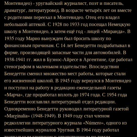
Монтевидео) - уругвайский журналист, поэт и писатель,
драматург, литературовед. В возрасте четырёх лет он вместе
с родителями переехал в Монтевидео. Отец его владел
небольшой аптекой. С 1928 по 1933 год посещал Немецкую
школу в Монтевидео, а затем ещё год - лицей «Миранда». В
1935 году Марио вынужден был бросить школу по
финансовым причинам. С 14 лет Бенедетти подрабатывал в
фирме, производящей запасные части для автомобилей. В
1938-1941 гг. жил в Буэнос-Айресе в Аргентине, где работал
стенографом в маленьком издательстве. Впоследствии
Бенедетти сменил множество мест работы, которые стали
его жизненной школой. В 1945 году вернулся в Монтевидео
и поступил на работу в редакцию еженедельной газеты
«Марча», где проработал вплоть до 1974 года. С 1954 года
Бенедетти возглавлял литературный отдел редакции.
Одновременно Бенедетти руководил литературной газетой
«Marginalia» (1948-1949). В 1949 году стал членом
редколлегии литературного журнала «Número», одного из
известнейших журналов Уругвая. В 1964 году работал
театральным критиком и ответственным по темам